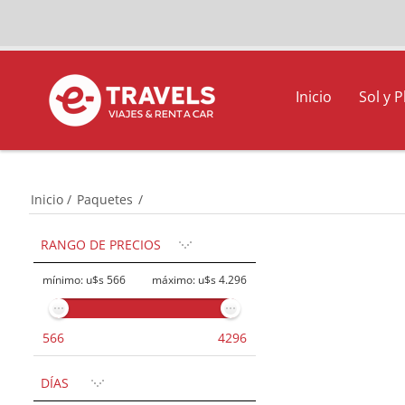
Inicio
Sol y P
Inicio
/
Paquetes
/
RANGO DE PRECIOS
mínimo:
u$s 566
máximo:
u$s 4.296
566
4296
DÍAS