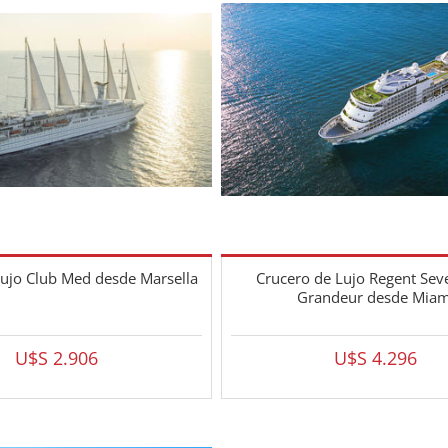
lujo Club Med desde Marsella
Crucero de Lujo Regent Sev
Grandeur desde Miam
U$S 2.906
U$S 4.296