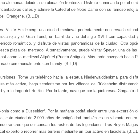
omo alemanas debido a su ubicación fronteriza. Disfrute caminando por el emb
cantadoras calles y admire la Catedral de Notre Dame con su famoso reloj ast
e l’Orangerie. (B,L,D)
es. Visite Heidelberg, una ciudad medieval perfectamente conservada situada 
isca roja y el Gran Tonel, un barril de vino del siglo XVIII con capacidad
ríodo romántico, y disfrute de vistas panorámicas de la ciudad. Otra opció
toresca plaza del mercado.
Alternativamente, puede visitar Speyer, una de la
sí como la medieval Altpörtel (Puerta Antigua).
Más tarde navegará hacia R
arado ceremonialmente con brandy. (B,L,D)
rsiones. Tome un teleférico hacia la estatua Niederwalddenkmal para disfru
tura más activa, haga senderismo por los viñedos de Rüdesheim disfrutando
 y a lo largo del río Rin.
Por la tarde, navegue por la pintoresca Garganta d
lonia como a Düsseldorf. Por la mañana podrá elegir entre una excursión 
a, esta ciudad de 2.000 años de antigüedad también es un vibrante centr
donde se cree que descansan los restos de los legendarios Tres Reyes Mago
cal experto o recorrer más terreno mediante un tour activo en bicicleta. (B,L,