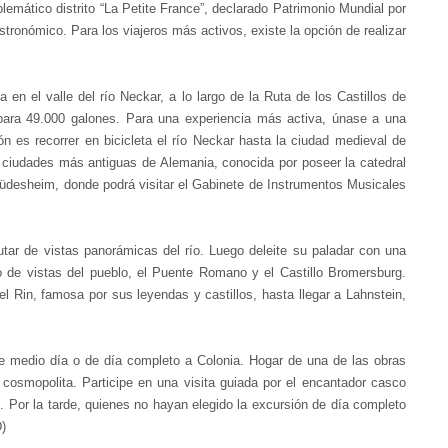
lemático distrito “La Petite France”, declarado Patrimonio Mundial por
ronómico. Para los viajeros más activos, existe la opción de realizar
en el valle del río Neckar, a lo largo de la Ruta de los Castillos de
 para 49.000 galones.
Para una experiencia más activa, únase a una
n es recorrer en bicicleta el río Neckar hasta la ciudad medieval de
s ciudades más antiguas de Alemania, conocida por poseer la catedral
üdesheim, donde podrá visitar el Gabinete de Instrumentos Musicales
tar de vistas panorámicas del río. Luego deleite su paladar con una
 de vistas del pueblo, el Puente Romano y el Castillo Bromersburg.
el Rin, famosa por sus leyendas y castillos, hasta llegar a Lahnstein,
de medio día o de día completo a Colonia. Hogar de una de las obras
o cosmopolita.
Participe en una visita guiada por el encantador casco
s.
Por la tarde, quienes no hayan elegido la excursión de día completo
D)