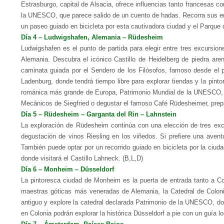
Estrasburgo, capital de Alsacia, ofrece influencias tanto francesas c
la UNESCO, que parece salido de un cuento de hadas.
Recorra sus en
un paseo guiado en bicicleta por esta cautivadora ciudad y el Parque d
Día 4 – Ludwigshafen, Alemania – Rüdesheim
Ludwigshafen es el punto de partida para elegir entre tres excursion
Alemania. Descubra el icónico Castillo de Heidelberg de piedra aren
caminata guiada por el Sendero de los Filósofos, famoso desde el pe
Ladenburg, donde tendrá tiempo libre para explorar tiendas y la pin
románica más grande de Europa, Patrimonio Mundial de la UNESCO, a
Mecánicos de Siegfried o degustar el famoso Café Rüdesheimer, prep
Día 5 – Rüdesheim – Garganta del Rin – Lahnstein
La exploración de Rüdesheim continúa con una elección de tres excu
degustación de vinos Riesling en los viñedos.
Si prefiere una aven
También puede optar por un recorrido guiado en bicicleta por la ciudad
donde visitará el Castillo Lahneck. (B,L,D)
Día 6 – Monheim – Düsseldorf
La pintoresca ciudad de Monheim es la puerta de entrada tanto a Co
maestras góticas más veneradas de Alemania, la Catedral de Coloni
antiguo y explore la catedral declarada Patrimonio de la UNESCO, 
en Colonia podrán explorar la histórica Düsseldorf a pie con un guía lo