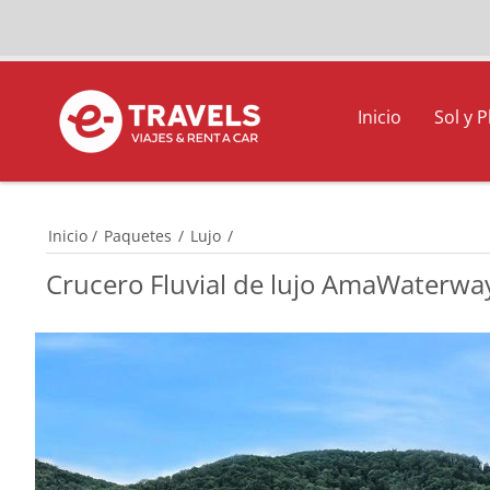
Inicio
Sol y P
Inicio
/
Paquetes
/
Lujo
/
Crucero Fluvial de lujo AmaWaterway