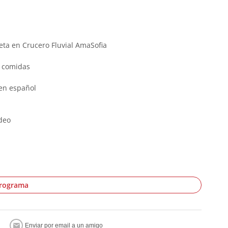
ta en Crucero Fluvial AmaSofia
s comidas
en español
deo
programa