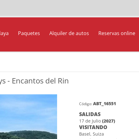
laya
Paquetes
Alquiler de autos
Reservas online
s - Encantos del Rin
ABT_16551
Código:
SALIDAS
17 de Julio
(2027)
VISITANDO
Basel, Suiza