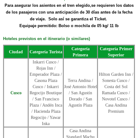
P
ara asegurar los asientos en el tren elegido,se requieren los datos
de los pasajeros con una anticipación de 30 días antes de la fecha
de viaje.
Solo así se garantiza el Ticket.
Equipaje permitido: Bolso o mochila de 05 kg/ 11 lb
Hoteles previstos en el itinerario (o similares)
Categoría
Categoría Primer
Ciudad
Categoría Turista
Primera
Superior
Inkarri Cusco /
Rojas Inn /
Emperador Plaza /
Hilton Garden Inn /
Casona Plaza
Terra Andina /
Sonesta Cusco /
Cusco / Inkarri
José Antonio Hotel
Costa del Sol
Cusco
Regocijo Boutique
/ San Agustín
Ramada Cusco /
/ San Francisco
Dorado / San
Novotel Cusco /
Plaza / Andén Inca
Agustín Plaza
Casa Andina
/ Hacienda Plaza
Premium
Regocijo / Yawar
Inka
Casa Andina
Standard Machu