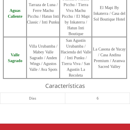
Tarraza de Luna /
Picchu / Tierra
El Mapi By
Aguas
Ferre Machu
Viva Machu
Inkaterra / Casa del
Caliente
Picchu / Hatun Inti
Picchu / El Mapi
Sol Boutique Hotel
Classic / Inti Punku
by Inkaterra /
Hatun Inti
Boutique
San Agustín
Villa Urubamba /
Urubamba /
La Casona de Yucay
Mabey Valle
Hacienda del Valle
Valle
/ Casa Andina
Sagrado / Anden
/ Inti Punku /
Sagrado
Premium / Aranwa
Wings / Agustos
Tierra Viva / San
Sacred Valley
Valle / Ava Spots
Agustín La
Recoleta
Características
Días
6