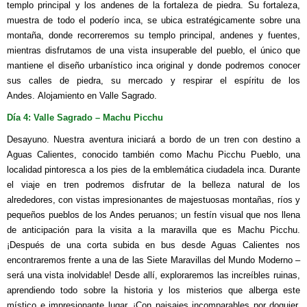
templo principal y los andenes de la fortaleza de piedra. Su fortaleza,
muestra de todo el poderío inca, se ubica estratégicamente sobre una
montaña, donde recorreremos su templo principal, andenes y fuentes,
mientras disfrutamos de una vista insuperable del pueblo, el único que
mantiene el diseño urbanístico inca original y donde podremos conocer
sus calles de piedra, su mercado y respirar el espíritu de los
Andes. Alojamiento en Valle Sagrado.
Día 4: Valle Sagrado – Machu Picchu
Desayuno. Nuestra aventura iniciará a bordo de un tren con destino a
Aguas Calientes, conocido también como Machu Picchu Pueblo, una
localidad pintoresca a los pies de la emblemática ciudadela inca. Durante
el viaje en tren podremos disfrutar de la belleza natural de los
alrededores, con vistas impresionantes de majestuosas montañas, ríos y
pequeños pueblos de los Andes peruanos; un festín visual que nos llena
de anticipación para la visita a la maravilla que es Machu Picchu.
¡Después de una corta subida en bus desde Aguas Calientes nos
encontraremos frente a una de las Siete Maravillas del Mundo Moderno –
será una vista inolvidable! Desde allí, exploraremos las increíbles ruinas,
aprendiendo todo sobre la historia y los misterios que alberga este
místico e impresionante lugar. ¡Con paisajes incomparables por doquier,