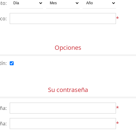
to:
*
co:
Opciones
tín:
Su contraseña
*
ña:
*
ña: