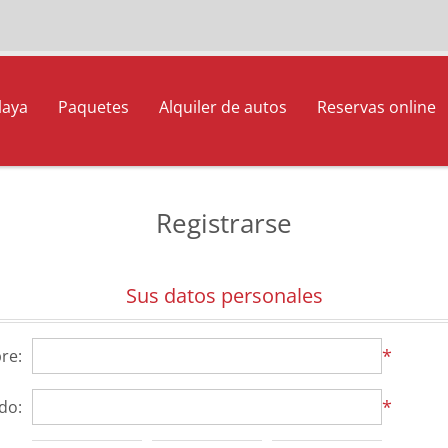
laya
Paquetes
Alquiler de autos
Reservas online
Registrarse
Sus datos personales
*
re:
*
ido: