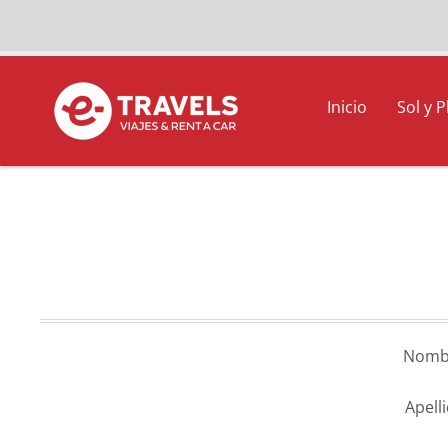
Inicio
Sol y P
Nomb
Apell