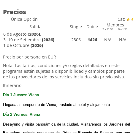
Precios
Única Opción
Cat:
Menores
Salida
Single
Doble
2 a 11.99
0 a 1.99
6 de Agosto
(2026)
.
3, 10 de Setiembre
(2026)
.
2306
1426
N/A
N/A
1 de Octubre
(2026)
Precio por persona en EUR
Nota: Las tarifas, condiciones y/o reglas detalladas en este
programa están sujetas a disponibilidad y cambios por parte
de los proveedores de los servicios incluidos sin previo aviso.
Itinerario:
Día 1
Jueves:
Viena
Llegada al aeropuerto de Viena, traslado al hotel y alojamiento.
Día 2
Viernes:
Viena
Desayuno y visita panorámica de la ciudad. Visitaremos los Jardines del
Belvedere, palacio veraniego del Príncipe Eugenio de Saboya, con una