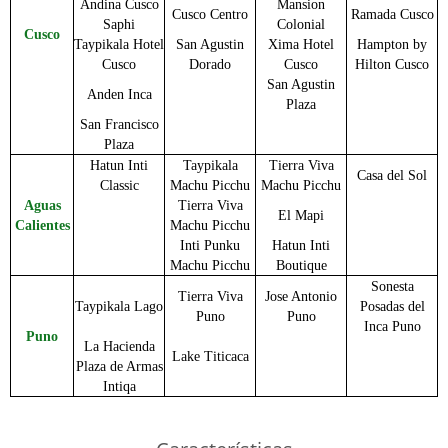
Andina Cusco
Mansion
Cusco Centro
Ramada Cusco
Saphi
Colonial
Cusco
Taypikala Hotel
San Agustin
Xima Hotel
Hampton by
Cusco
Dorado
Cusco
Hilton Cusco
San Agustin
Anden Inca
Plaza
San Francisco
Plaza
Hatun Inti
Taypikala
Tierra Viva
Casa del Sol
Classic
Machu Picchu
Machu Picchu
Aguas
Tierra Viva
El Mapi
Calientes
Machu Picchu
Inti Punku
Hatun Inti
Machu Picchu
Boutique
Sonesta
Tierra Viva
Jose Antonio
Taypikala Lago
Posadas del
Puno
Puno
Inca Puno
Puno
La Hacienda
Lake Titicaca
Plaza de Armas
Intiqa