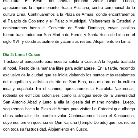
escultura “El Beso”, del artista peruano Victor Delfin. Luego,
apreciaremos la impresionante Huaca Pucllana, centro ceremonial de la
cultura Lima. Continuaremos a la Plaza de Armas, donde encontraremos
el Palacio de Gobierno y el Palacio Municipal. Visitaremos la Catedral y
caminaremos hasta el Convento de Santo Domingo, cuyos pasillos
fueron transitados por San Martín de Porres y Santa Rosa de Lima en el
siglo XVII y donde actualmente yacen sus restos. Alojamiento en Lima.
Día 2:
Lima / Cusco
Traslado al aeropuerto para nuestra salida a Cusco. A la llegada traslado
al hotel. Resto de la mañana libre para aclimatarse. En la tarde, recorrido
exclusivo de la ciudad que se inicia visitando los puntos más resaltantes
del magnífico y artístico distrito de San Blas, una mixtura de la cultura
inca y española. En el camino, apreciaremos la Plazoleta Nazarenas,
rodeada de edificios coloniales como la antigua sede de la universidad
San Antonio Abad y junto a ella la iglesia del mismo nombre. Luego,
seguiremos hacia la Plaza de Armas para visitar La Catedral que alberga
obras coloniales de increíble valor. Continuaremos hacia el Koricancha,
cuyo nombre en quechua es Quri Kancha (Templo Dorado) que nos recibe
con toda su fastuosidad. Alojamiento en Cusco.