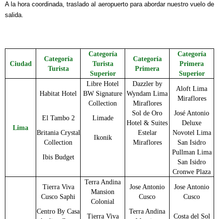
A la hora coordinada, traslado al aeropuerto para abordar nuestro vuelo de
salida.
Categoría
Categoría
Categoría
Categoría
Ciudad
Turista
Primera
Turista
Primera
Superior
Superior
Libre Hotel
Dazzler by
Aloft Lima
Habitat Hotel
BW Signature
Wyndam Lima
Miraflores
Collection
Miraflores
Sol de Oro
José Antonio
El Tambo 2
Limade
Hotel & Suites
Deluxe
Lima
Britania Crystal
Estelar
Novotel Lima
Ikonik
Collection
Miraflores
San Isidro
Pullman Lima
Ibis Budget
San Isidro
Cronwe Plaza
Terra Andina
Tierra Viva
Jose Antonio
Jose Antonio
Mansion
Cusco Saphi
Cusco
Cusco
Colonial
Centro By Casa
Terra Andina
Tierra Viva
Costa del Sol