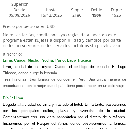
Superior
Desde
Hasta
Single
Doble
Triple
05/08/2026
15/12/2026
2186
1506
1526
Precio por persona en USD
Nota: Las tarifas, condiciones y/o reglas detalladas en este
programa están sujetas a disponibilidad y cambios por parte
de los proveedores de los servicios incluidos sin previo aviso.
Itinerario:
L
ima
, C
usco
, M
achu
P
icchu, Puno, Lago Titicaca
Lima, ciudad de los reyes. Cusco, el ombligo del mundo. El Lago
Titicaca, donde surge la leyenda.
Tres historias, tres formas de conocer el Perú. Una única manera de
encontrarnos con lo mejor que el país tiene para ofrecer, en un solo viaje.
Día 1: Lima
Llegada a la ciudad de Lima y traslado al hotel. En la tarde, pasearemos
por las principales calles, plazas y avenidas de la ciudad.
Comenzaremos con una vista panorámica por el distrito de Miraflores.
Iniciaremos por el Parque del Amor, donde observaremos la famosa