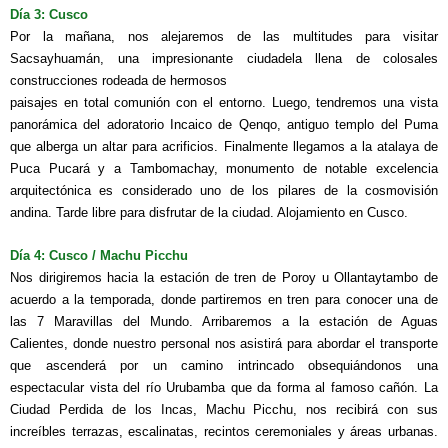
Día 3: Cusco
Por la mañana, nos alejaremos de las multitudes para visitar
Sacsayhuamán, una impresionante ciudadela llena de colosales
construcciones rodeada de hermosos
paisajes en total comunión con el entorno. Luego, tendremos una vista
panorámica del adoratorio Incaico de Qenqo, antiguo templo del Puma
que alberga un altar para acrificios. Finalmente llegamos a la atalaya de
Puca Pucará y a Tambomachay, monumento de notable excelencia
arquitectónica es considerado uno de los pilares de la cosmovisión
andina. Tarde libre para disfrutar de la ciudad. Alojamiento en Cusco.
Día 4: Cusco / Machu Picchu
Nos dirigiremos hacia la estación de tren de Poroy u Ollantaytambo de
acuerdo a la temporada, donde partiremos en tren para conocer una de
las 7 Maravillas del Mundo. Arribaremos a la estación de Aguas
Calientes, donde nuestro personal nos asistirá para abordar el transporte
que ascenderá por un camino intrincado
o
bsequiándonos una
espectacular vista del río Urubamba que da forma al famoso cañón. La
Ciudad Perdida de los Incas, Machu Picchu, nos recibirá con sus
increíbles terrazas, escalinatas, recintos ceremoniales y áreas urbanas.