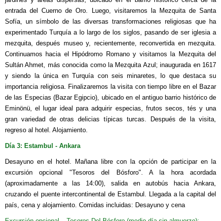
entrada del Cuerno de Oro. Luego, visitaremos la Mezquita de Santa
Sofía, un símbolo de las diversas transformaciones religiosas que ha
experimentado Turquía a lo largo de los siglos, pasando de ser iglesia a
mezquita, después museo y, recientemente, reconvertida en mezquita.
Continuamos hacia el Hipódromo Romano y visitamos la Mezquita del
Sultán Ahmet, más conocida como la Mezquita Azul; inaugurada en 1617
y siendo la única en Turquía con seis minaretes, lo que destaca su
importancia religiosa. Finalizaremos la visita con tiempo libre en el Bazar
de las Especias (Bazar Egipcio), ubicado en el antiguo barrio histórico de
Eminönü, el lugar ideal para adquirir especias, frutos secos, tés y una
gran variedad de otras delicias típicas turcas. Después de la visita,
regreso al hotel. Alojamiento.
Día 3: Estambul - Ankara
Desayuno en el hotel. Mañana libre con la opción de participar en la
excursión opcional "Tesoros del Bósforo". A la hora acordada
(aproximadamente a las 14:00), salida en autobús hacia Ankara,
cruzando el puente intercontinental de Estambul. Llegada a la capital del
país, cena y alojamiento. Comidas incluidas: Desayuno y cena
Excursión
o
pcional – Tesoros Del Bósforo (medio día sin almuerzo):