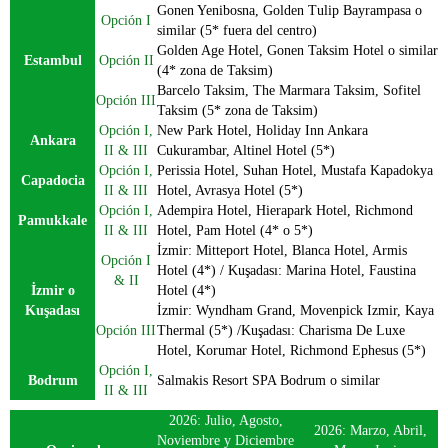
Gonen Yenibosna, Golden Tulip Bayrampasa o
Opción I
similar (5* fuera del centro)
Golden Age Hotel, Gonen Taksim Hotel o similar
Estambul
Opción II
(4* zona de Taksim)
Barcelo Taksim, The Marmara Taksim, Sofitel
Opción III
Taksim (5* zona de Taksim)
Opción I,
New Park Hotel, Holiday Inn Ankara
Ankara
II & III
Cukurambar, Altinel Hotel (5*)
Opción I,
Perissia Hotel, Suhan Hotel, Mustafa Kapadokya
Capadocia
II & III
Hotel, Avrasya Hotel (5*)
Opción I,
Adempira Hotel, Hierapark Hotel, Richmond
Pamukkale
II & III
Hotel, Pam Hotel (4* o 5*)
İzmir: Mitteport Hotel, Blanca Hotel, Armis
Opción I
Hotel (4*) / Kuşadası: Marina Hotel, Faustina
& II
İzmir o
Hotel (4*)
Kuşadası
İzmir: Wyndham Grand, Movenpick Izmir, Kaya
Opción III
Thermal (5*) /Kuşadası: Charisma De Luxe
Hotel, Korumar Hotel, Richmond Ephesus (5*)
Opción I,
Bodrum
Salmakis Resort SPA Bodrum o similar
II & III
2026: Julio, Agosto,
2026: Marzo, Abril,
Noviembre y Diciembre