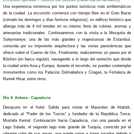
Una experiencia inmersiva por los puntos turísticos más emblemáticos
de la ciudad. La excursión comienza con tiempo libre en el Gran Bazar
(cerrado los domingos y días festivos religiosos), un edificio histórico que
alberga más de 4 mil tiendas en su interior, lleno de colores, aromas y
artesanías tradicionales. Continuaremos con la visita a la Mezquita de
Suleymaniye, una de las más grandes y majestuosas de Estambul,
conocida por su imponente arquitectura y las vistas panorámicas que
ofrece sobre el Cuerno de Oro. Finalmente, realizaremos un paseo por el
Bósforo (en barco regular), navegando a lo largo del estrecho que divide
la ciudad entre Asia y Europa; durante el recorrido, se pueden contemplar
monumentos como los Palacios Dolmabahce y Ciragan, la Fortaleza de
Rumeli Hisar, entre otros.
Día 4: Ankara - Capadocia
Desayuno en el hotel. Salida para visitar el Mausoleo de Atatürk,
dedicado al "Padre de los Turcos" y fundador de la República Turca,
Mustafa Kemal. Continuación hacia Capadocia, con una parada en el
Lago Salado, el segundo lago más grande de Turquía, conocido por el
vibrante color de sus aguas, que puede variar a tonos rosados debido a