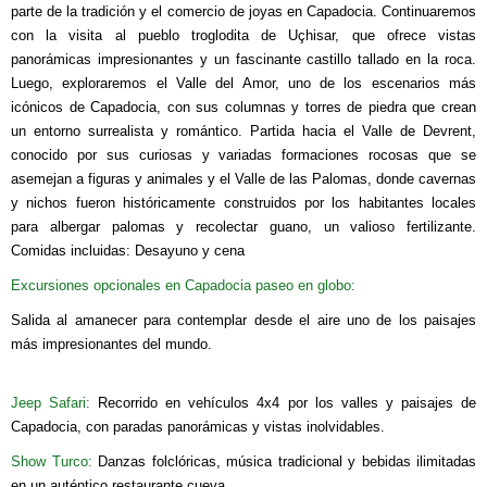
parte de la tradición y el comercio de joyas en Capadocia. Continuaremos
con la visita al pueblo troglodita de Uçhisar, que ofrece vistas
panorámicas impresionantes y un fascinante castillo tallado en la roca.
Luego, exploraremos el Valle del Amor, uno de los escenarios más
icónicos de Capadocia, con sus columnas y torres de piedra que crean
un entorno surrealista y romántico. Partida hacia el Valle de Devrent,
conocido por sus curiosas y variadas formaciones rocosas que se
asemejan a figuras y animales y el Valle de las Palomas, donde cavernas
y nichos fueron históricamente construidos por los habitantes locales
para albergar palomas y recolectar guano, un valioso fertilizante.
Comidas incluidas: Desayuno y cena
Excursiones opcionales en Capadocia paseo en globo:
Salida al amanecer para contemplar desde el aire uno de los paisajes
más impresionantes del mundo.
Jeep Safari:
Recorrido en vehículos 4x4 por los valles y paisajes de
Capadocia, con paradas panorámicas y vistas inolvidables.
Show Turco:
Danzas folclóricas, música tradicional y bebidas ilimitadas
en un auténtico restaurante cueva.