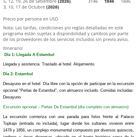
5, 12, 19, 26 de Setiembre
(2026)
.
3146
1846
1846
3, 10, 17 de Octubre
(2026)
Precio por persona en USD
Nota: Las tarifas, condiciones y/o reglas detalladas en este
programa están sujetas a disponibilidad y cambios por parte
de los proveedores de los servicios incluidos sin previo aviso.
Itinerario:
Día 1: Llegada A Estambul
Llegada y asistencia. Traslado al hotel. Alojamiento.
Día 2: Estambul
Desayuno en el hotel. Día libre con la opción de participar en la excursión
opcional "Perlas de Estambul”, con almuerzo incluido. Comidas incluidas:
Desayuno
Excursión opcional – Perlas De Estambul (día completo con almuerzo):
La excursión comienza con una parada para fotos frente al Palacio
Topkapı (entrada no incluida), lugar donde los sultanes vivieron entre
1478 y 1856, un complejo monumental compuesto por diversos quioscos,
jardines y áreas dispersas, ubicado en el barrio histórico cerca de la