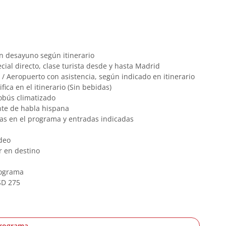
n desayuno según itinerario
cial directo, clase turista desde y hasta Madrid
 / Aeropuerto con asistencia, según indicado en itinerario
ica en el itinerario (Sin bebidas)
obús climatizado
nte de habla hispana
das en el programa y entradas indicadas
deo
r en destino
rograma
SD 275
programa