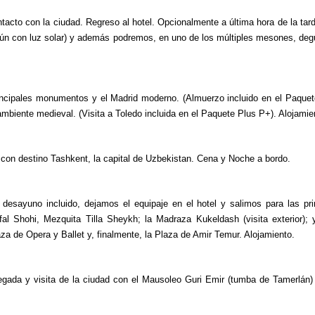
ontacto con la ciudad. Regreso al hotel. Opcionalmente a última hora de la tar
 aún con luz solar) y además podremos, en uno de los múltiples mesones, deg
principales monumentos y el Madrid moderno. (Almuerzo incluido en el Paquet
ambiente medieval. (Visita a Toledo incluida en el Paquete Plus P+). Alojamie
o con destino Tashkent, la capital de Uzbekistan. Cena y Noche a bordo.
, desayuno incluido, dejamos el equipaje en el hotel y salimos para las pri
 Shohi, Mezquita Tilla Sheykh; la Madraza Kukeldash (visita exterior); y
aza de Opera y Ballet y, finalmente, la Plaza de Amir Temur. Alojamiento.
gada y visita de la ciudad con el Mausoleo Guri Emir (tumba de Tamerlán