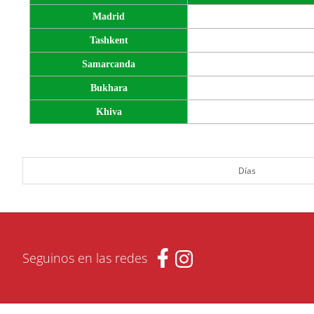
Madrid
Tashkent
Samarcanda
Bukhara
Khiva
Días
Seguinos en las redes