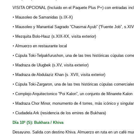
VISITA OPCIONAL (Incluido en el Paquete Plus P+) con entradas incl
•
Mausoleo de Samanidas (s.IX-X)
•
Mausoleo y Manantial Sagrado “Chasmai Ayub” (“Fuente Job”, s.XIV
•
Mezquita Bolo-Hauz (s.XIX-XX, visita exterior)
•
Almuerzo en restaurante local
•
Cúpula Toki-Telpakfurushon, una de las tres históricas cúpulas com
•
Madraza de Ulugbek (s.XV, visita exterior)
•
Madraza de Abdulaziz Khan (s. XVII, visita exterior)
•
Cúpula Toki-Zargaron, una de las tres históricas cúpulas comercial
•
Complejo Arquitectonico “Poi Kalon”, un conjunto de Minarete Kalon (
•
Madraza Chor Minor, monumento de 4 torres, más icónico y singular
•
Ciudadela Ark (residencia de los emires de Bukhara)
Día 10º (S): Bukhara / Khiva
Desayuno. Salida con destino Khiva. Almuerzo en ruta en un café muy 