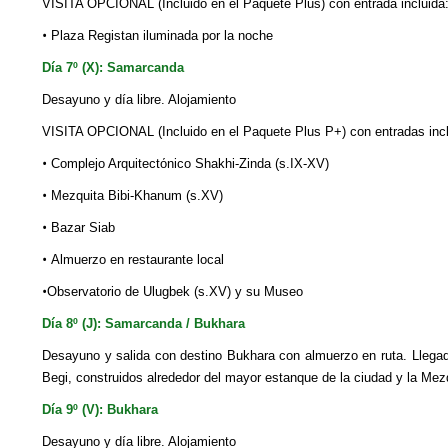
VISITA OPCIONAL (Incluido en el Paquete Plus) con entrada incluida
•
Plaza Registan iluminada por la noche
Día 7º (X): Samarcanda
Desayuno y día libre. Alojamiento
VISITA OPCIONAL (Incluido en el Paquete Plus P+) con entradas incl
•
Complejo Arquitectόnico Shakhi-Zinda (s.IX-XV)
•
Mezquita Bibi-Khanum (s.XV)
•
Bazar Siab
•
Almuerzo en restaurante local
•
Observatorio de Ulugbek (s.XV) y su Museo
Día 8º (J): Samarcanda / Bukhara
Desayuno y salida con destino Bukhara con almuerzo en ruta. Llegad
Begi, construidos alrededor del mayor estanque de la ciudad y la Mezq
Día 9º (V): Bukhara
Desayuno y día libre. Alojamiento