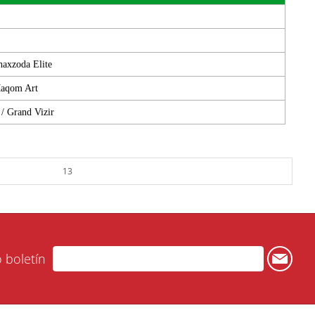
haxzoda Elite
 Maqom Art
 / Grand Vizir
13
o boletín