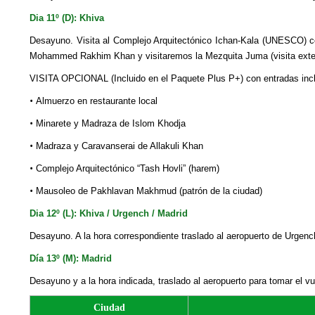
Dia 11º (D): Khiva
Desayuno. Visita al Complejo Arquitectónico Ichan-Kala (UNESCO) con
Mohammed Rakhim Khan y visitaremos la Mezquita Juma (visita exteri
VISITA OPCIONAL (Incluido en el Paquete Plus P+) con entradas incl
•
Almuerzo en restaurante local
•
Minarete y Madraza de Islom Khodja
•
Madraza y Caravanserai de Allakuli Khan
•
Complejo Arquitectónico “Tash Hovli” (harem)
•
Mausoleo de Pakhlavan Makhmud (patrón de la сiudad)
Dia 12º (L): Khiva / Urgench / Madrid
Desayuno. A la hora correspondiente traslado al aeropuerto de Urgench
Día 13º (M): Madrid
Desayuno y a la hora indicada, traslado al aeropuerto para tomar el vu
Ciudad