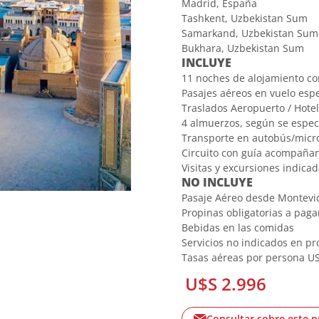
Madrid, España
Tashkent, Uzbekistan Sum
Samarkand, Uzbekistan Sum
Bukhara, Uzbekistan Sum
INCLUYE
11 noches de alojamiento co
Pasajes aéreos en vuelo espe
Traslados Aeropuerto / Hotel
4 almuerzos, según se especif
Transporte en autobús/micr
Circuito con guía acompaña
Visitas y excursiones indica
NO INCLUYE
Pasaje Aéreo desde Montevi
Propinas obligatorias a paga
Bebidas en las comidas
Servicios no indicados en p
Tasas aéreas por persona U
U$S 2.996
Consultar sobre este 