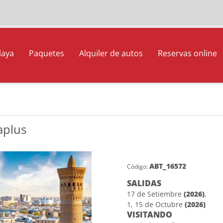
laya
Paquetes
Alquiler de autos
Reservas online
aplus
ABT_16572
Código:
SALIDAS
17 de Setiembre
(2026)
,
1, 15 de Octubre
(2026)
VISITANDO