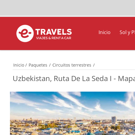
Inicio
Sol y P
Inicio
/
Paquetes
/
Circuitos terrestres
/
Uzbekistan, Ruta De La Seda I - Map