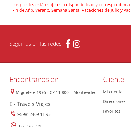
Los precios están sujetos a disponibilidad y corresponden a
Fin de Año, Verano, Semana Santa, Vacaciones de Julio y Va
Seguinos en las redes
Encontranos en
Cliente
Mi cuenta
Miguelete 1996 - CP 11.800 | Montevideo
Direcciones
E - Travels Viajes
Favoritos
(+598) 2409 11 95
092 776 194