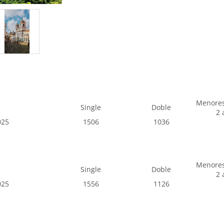
Menore
Single
Doble
2 
025
1506
1036
Menore
Single
Doble
2 
025
1556
1126