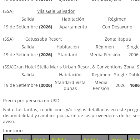
(SSA)
Vila Gale Salvador
Salida
Habitación
Régimen
19 de Setiembre
(2026)
Apartamento
Con Desayuno
(SSA)
Catussaba Resort
Zona: Itapua
Salida
Habitación
Régimen
Single
19 de Setiembre
(2026)
Standard
Media Pensión
2006
(SSA)
Gran Hotel Stella Maris Urban Resort & Conventions
Zona: S
Salida
Habitación
Régimen
Single
Dobl
Standard Vista
Media
19 de Setiembre
(2026)
2026
1686
dunas
Pensión
Precio por persona en USD
Nota: Las tarifas, condiciones y/o reglas detalladas en este prog
disponibilidad y cambios por parte de los proveedores de los serv
aviso.
Itinerario:
Aerolínea
Vuelo
Salida
Fecha
Hora
Lle