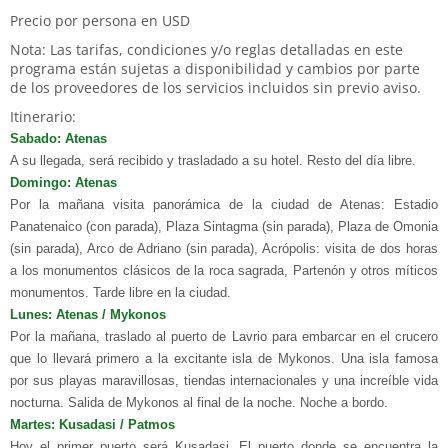
Precio por persona en USD
Nota: Las tarifas, condiciones y/o reglas detalladas en este
programa están sujetas a disponibilidad y cambios por parte
de los proveedores de los servicios incluidos sin previo aviso.
Itinerario:
Sabado: Atenas
A su llegada, será recibido y trasladado a su hotel. Resto del día libre.
Domingo: Atenas
Por la mañana visita panorámica de la ciudad de Atenas: Estadio
Panatenaico (con parada), Plaza Sintagma (sin parada), Plaza de Omonia
(sin parada), Arco de Adriano (sin parada), Acrópolis: visita de dos horas
a los monumentos clásicos de la roca sagrada, Partenón y otros míticos
monumentos. Tarde libre en la ciudad.
Lunes: Atenas / Mykonos
Por la mañana, traslado al puerto de Lavrio para embarcar en el crucero
que lo llevará primero a la excitante isla de Mykonos. Una isla famosa
por sus playas maravillosas, tiendas internacionales y una increíble vida
nocturna. Salida de Mykonos al final de la noche. Noche a bordo.
Martes: Kusadasi / Patmos
Hoy el primer puerto será Kusadasi. El puerto donde se encuentra la