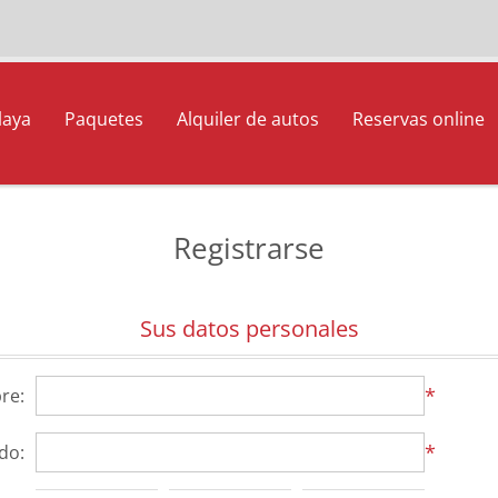
laya
Paquetes
Alquiler de autos
Reservas online
Registrarse
Sus datos personales
*
re:
*
ido: