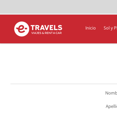
Inicio
Sol y P
Nomb
Apell