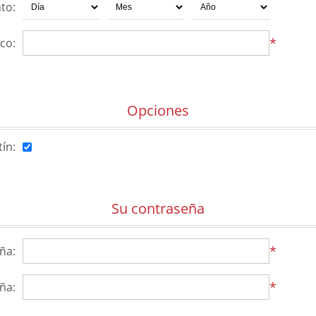
to:
*
co:
Opciones
tín:
Su contraseña
*
ña:
*
ña: