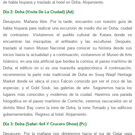
de habla hispana y traslado al hotel en Doha. Alojamiento.
Día 2: Doha (Visita De La Ciudad) (Ad)
Desayuno. Mañana libre. Por la tarde, encuentro con nuestro guía de
habla hispana para realizar una excursión de medio día en Doha, ciudad
de contrastes. Visitaremos el pueblo cultural de Katara donde se
encuentran las mezquitas, el anfiteatro y las esculturas. Después,
traslado al nuevo Museo Nacional para conocer su historia desde sus
inicios hasta la actualidad y a continuación, visitaremos el Museo de Arte
Islámico, en una isla artificial que bordea la cornisa, el paseo marítimo de
Doha, el edificio en sí es una maravilla arquitectónica. A continuación,
recorreremos la parte más tradicional de Doha en Souq Waqif Heritage
Market donde se ubica el zoco Falcon conocido por ser el zoco de las
especias; y el Gold Souk, las galerías de arte. Seguiremos hacia los
lugares más conocidos y modernos de la ciudad. Haremos una parada
fotográfica en el paseo marítimo de Corniche, veremos rascacielos en el
distrito West Bay como la torre de Doha, la torre Tornado y los edificios
gubernamentales. Regreso al hotel. Alojamiento.
Día 3: Doha (Safari 4x4 Y Crucero Dhow) (Pc)
Desayuno. Por la mañana nos dirigiremos hacia el sur de Qatar para