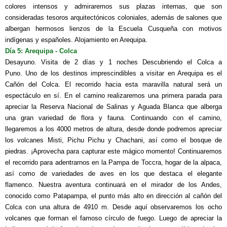
colores intensos y admiraremos sus plazas internas, que son
consideradas tesoros arquitectónicos coloniales, además de salones que
albergan hermosos lienzos de la Escuela Cusqueña con motivos
indígenas y españoles. Alojamiento en Arequipa.
Día 5: Arequipa - Colca
Desayuno. Visita de 2 días y 1 noches Descubriendo el Colca a
Puno.
Uno de los destinos imprescindibles a visitar en Arequipa es el
Cañón del Colca. El recorrido hacia esta maravilla natural será un
espectáculo en sí. En el camino realizaremos una primera parada para
apreciar la Reserva Nacional de Salinas y Aguada Blanca que alberga
una gran variedad de flora y fauna. Continuando con el camino,
llegaremos a los 4000 metros de altura, desde donde podremos apreciar
los volcanes Misti, Pichu Pichu y Chachani, así como el bosque de
piedras. ¡Aprovecha para capturar este mágico momento! Continuaremos
el recorrido para adentrarnos en la Pampa de Toccra, hogar de la alpaca,
así como de variedades de aves en los que destaca el elegante
flamenco. Nuestra aventura continuará en el mirador de los Andes,
conocido como Patapampa, el punto más alto en dirección al cañón del
Colca con una altura de 4910 m. Desde aquí observaremos los ocho
volcanes que forman el famoso círculo de fuego. Luego de apreciar la