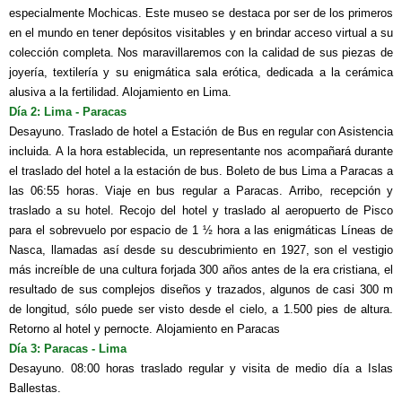
especialmente Mochicas. Este museo se destaca por ser de los primeros
en el mundo en tener depósitos visitables y en brindar acceso virtual a su
colección completa. Nos maravillaremos con la calidad de sus piezas de
joyería, textilería y su enigmática sala erótica, dedicada a la cerámica
alusiva a la fertilidad. Alojamiento en Lima.
Día 2: Lima - Paracas
Desayuno. Traslado de hotel a Estación de Bus en regular con Asistencia
incluida.
A la hora establecida, un representante nos acompañará durante
el traslado del hotel a la estación de bus. Boleto de bus Lima a Paracas
a
las
06:55
horas.
Viaje en bus regular a Paracas.
Arribo, recepción y
traslado a su hotel. Recojo del hotel y traslado al aeropuerto de Pisco
para el sobrevuelo por espacio de 1 ½ hora a las enigmáticas Líneas de
Nasca, llamadas así desde su descubrimiento en 1927, son el vestigio
más increíble de una cultura forjada 300 años antes de la era cristiana, el
resultado de sus complejos diseños y trazados, algunos de casi 300 m
de longitud, sólo puede ser visto desde el cielo, a 1.500 pies de altura.
Retorno al hotel y pernocte. Alojamiento en Paracas
Día 3: Paracas - Lima
Desayuno. 08:00 horas traslado regular y visita de medio día a Islas
Ballestas.