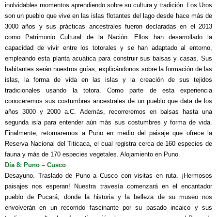
inolvidables momentos aprendiendo sobre su cultura y tradición. Los Uros
son un pueblo que vive en las islas flotantes del lago desde hace más de
3000 años y sus prácticas ancestrales fueron declaradas en el 2013
como Patrimonio Cultural de la Nación. Ellos han desarrollado la
capacidad de vivir entre los totorales y se han adaptado al entorno,
empleando esta planta acuática para construir sus balsas y casas. Sus
habitantes serán nuestros guías, explicándonos sobre la formación de las
islas, la forma de vida en las islas y la creación de sus tejidos
tradicionales usando la totora. Como parte de esta experiencia
conoceremos sus costumbres ancestrales de un pueblo que data de los
años 3000 y 2000 a.C. Además, recorreremos en balsas hasta una
segunda isla para entender aún más sus costumbres y forma de vida.
Finalmente, retornaremos a Puno en medio del paisaje que ofrece la
Reserva Nacional del Titicaca, el cual registra cerca de 160 especies de
fauna y más de 170 especies vegetales. Alojamiento en Puno.
Día 8: Puno – Cusco
Desayuno. Traslado de Puno a Cusco con visitas en ruta. ¡Hermosos
paisajes nos esperan! Nuestra travesía comenzará en el encantador
pueblo de Pucará, donde la historia y la belleza de su museo nos
envolverán en un recorrido fascinante por su pasado incaico y sus