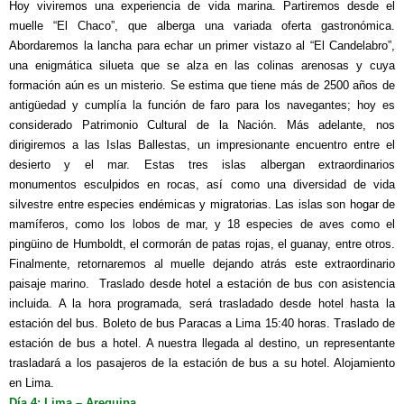
Hoy viviremos una experiencia de vida marina. Partiremos desde el
muelle “El Chaco”, que alberga una variada oferta gastronómica.
Abordaremos la lancha para echar un primer vistazo al “El Candelabro”,
una enigmática silueta que se alza en las colinas arenosas y cuya
formación aún es un misterio. Se estima que tiene más de 2500 años de
antigüedad y cumplía la función de faro para los navegantes; hoy es
considerado Patrimonio Cultural de la Nación. Más adelante, nos
dirigiremos a las Islas Ballestas, un impresionante encuentro entre el
desierto y el mar. Estas tres islas albergan extraordinarios
monumentos
esculpidos en rocas, así como una diversidad de vida
silvestre entre especies endémicas y migratorias. Las islas son hogar de
mamíferos, como los lobos de mar, y 18 especies de aves como el
pingüino de Humboldt, el cormorán de patas rojas, el guanay, entre otros.
Finalmente, retornaremos al muelle dejando atrás este extraordinario
paisaje marino.
Traslado desde hotel a estación de bus con asistencia
incluida. A la hora programada, será trasladado desde hotel hasta la
estación del bus. Boleto de bus Paracas a Lima 15:40 horas. Traslado de
estación de bus a hotel. A nuestra llegada al destino, un representante
trasladará a los pasajeros de la estación de bus a su hotel. Alojamiento
en Lima.
Día 4: Lima – Arequipa