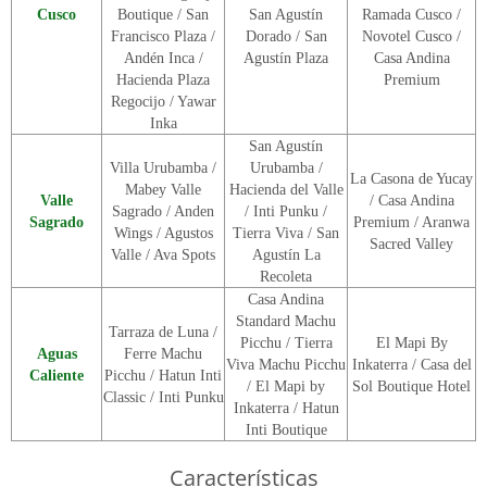
Cusco
Boutique / San
San Agustín
Ramada Cusco /
Francisco Plaza /
Dorado / San
Novotel Cusco /
Andén Inca /
Agustín Plaza
Casa Andina
Hacienda Plaza
Premium
Regocijo / Yawar
Inka
San Agustín
Villa Urubamba /
Urubamba /
La Casona de Yucay
Mabey Valle
Hacienda del Valle
Valle
/ Casa Andina
Sagrado / Anden
/ Inti Punku /
Sagrado
Premium / Aranwa
Wings / Agustos
Tierra Viva / San
Sacred Valley
Valle / Ava Spots
Agustín La
Recoleta
Casa Andina
Standard Machu
Tarraza de Luna /
Picchu / Tierra
El Mapi By
Aguas
Ferre Machu
Viva Machu Picchu
Inkaterra / Casa del
Caliente
Picchu / Hatun Inti
/ El Mapi by
Sol Boutique Hotel
Classic / Inti Punku
Inkaterra / Hatun
Inti Boutique
Características