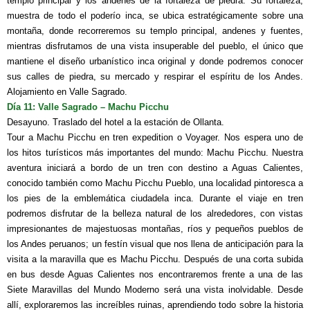
templo principal y los andenes de la fortaleza de piedra. Su fortaleza,
muestra de todo el poderío inca, se ubica estratégicamente sobre una
montaña, donde recorreremos su templo principal, andenes y fuentes,
mientras disfrutamos de una vista insuperable del pueblo, el único que
mantiene el diseño urbanístico inca original y donde podremos conocer
sus calles de piedra, su mercado y respirar el espíritu de los Andes.
Alojamiento en Valle Sagrado.
Día 11: Valle Sagrado – Machu Picchu
Desayuno. Traslado del hotel a la estación de Ollanta.
Tour a Machu Picchu en tren expedition o Voyager.
Nos espera uno de
los hitos turísticos más importantes del mundo: Machu Picchu.
Nuestra
aventura iniciará a bordo de un tren con destino a Aguas Calientes,
conocido también como Machu Picchu Pueblo, una localidad pintoresca a
los pies de la emblemática ciudadela inca. Durante el viaje en tren
podremos disfrutar de la belleza natural de los alrededores, con vistas
impresionantes de majestuosas montañas, ríos y pequeños pueblos de
los Andes peruanos; un festín visual que nos llena de anticipación para la
visita a la maravilla que es Machu Picchu. Después de una corta subida
en bus desde Aguas Calientes nos encontraremos frente a una de las
Siete Maravillas del Mundo Moderno será una vista inolvidable. Desde
allí, exploraremos las increíbles ruinas, aprendiendo todo sobre la historia