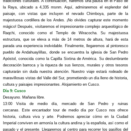
tradiciones culturales. A continuación, haremos una pausa en el Paso de
la Raya, ubicado a 4,335 msnm. Aquí, admiraremos el esplendor del
paisaje, con vistas que incluyen el nevado Chimboya, parte de la
majestuosa cordillera de los Andes. ¡No olvides capturar este momento
mágico! Después, visitaremos el impresionante complejo arqueológico de
Raqchi, conocido como el Templo de Wiracocha. Su majestuosa
estructura, que se eleva a más de 14 metros de altura, hará de esta
parada una experiencia inolvidable. Finalmente, llegaremos al pintoresco
pueblo de Andahuaylillas, donde se encuentra la iglesia de San Pedro
Apóstol, conocida como la Capilla Sixtina de América. Su deslumbrante
decoración barroca y la riqueza de sus lienzos, murales y otros tesoros
capturarán sin duda nuestra atención. Nuestro viaje estará rodeado de
maravillosas vistas del Valle del Sur, prometiendo un día lleno de historia,
cultura y paisajes impresionantes. Alojamiento en Cusco.
Día 9: Cusco
Desayuno. Mañana libre.
13:00 Visita de medio día, mercado de San Pedro y ruinas
cercanas.
Este encantador tour de medio día por Cusco nos ofrece
historia, cultura viva y arte. Podremos apreciar cómo en la Ciudad
Imperial conviven en armonía la cultura andina y la española, así como el
pasado y el presente. Llegaremos al centro para recorrer los pasillos del