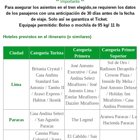
*
* Importante
*
*
P
ara asegurar los asientos en el tren elegido,se requieren los datos
de los pasajeros con una anticipación de 30 días antes de la fecha
de viaje.
Solo así se garantiza el Ticket.
Equipaje permitido: Bolso o mochila de 05 kg/ 11 lb
Hoteles previstos en el itinerario (o similares)
Categoría
Categoría Primer
Ciudad
Categoría Turista
Primera
Superior
Sol de Oro /
José Antonio
Britania Crystal /
Radisson Decapolis /
Executive / Casa
Casa Andina
Crowne Plaza /
Andina Select
Standard San
Innside By Melia /
Lima
Miraflores / José
Antonio / Tambo II
José Antonio Deluxe
Antonio Lima /
/ Arawi Express /
/ Holiday Inn
Estelar Miraflores /
Habitat / Ikonik
Mirafolres / Casa
Dazzler Miraflores
Andina Premium
Casa Andina Select
Aranwa Paracas / La
Paracas
/ San Agustín
The Legend
Hacienda Paracas
Paracas
Casona Plaza
El Cabildo / San
Colonial / Santa