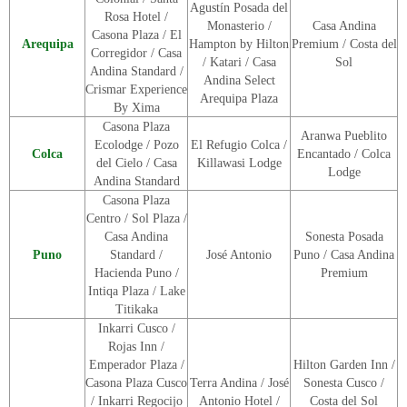
Agustín Posada del
Rosa Hotel /
Monasterio /
Casa Andina
Casona Plaza / El
Arequipa
Hampton by Hilton
Premium / Costa del
Corregidor / Casa
/ Katari / Casa
Sol
Andina Standard /
Andina Select
Crismar Experience
Arequipa Plaza
By Xima
Casona Plaza
Aranwa Pueblito
Ecolodge / Pozo
El Refugio Colca /
Colca
Encantado / Colca
del Cielo / Casa
Killawasi Lodge
Lodge
Andina Standard
Casona Plaza
Centro / Sol Plaza /
Casa Andina
Sonesta Posada
Puno
Standard /
José Antonio
Puno / Casa Andina
Hacienda Puno /
Premium
Intiqa Plaza / Lake
Titikaka
Inkarri Cusco /
Rojas Inn /
Emperador Plaza /
Hilton Garden Inn /
Casona Plaza Cusco
Terra Andina / José
Sonesta Cusco /
/ Inkarri Regocijo
Antonio Hotel /
Costa del Sol