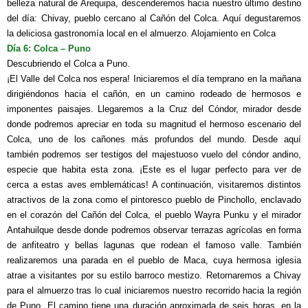
belleza natural de Arequipa, descenderemos hacia nuestro último destino
del día:
Chivay, pueblo cercano al Cañón del Colca. Aquí degustaremos
la deliciosa gastronomía local en el almuerzo. Alojamiento en Colca
Día 6: Colca – Puno
Descubriendo el Colca a Puno.
¡El Valle del Colca nos espera! Iniciaremos el día temprano en la mañana
dirigiéndonos
hacia el cañón, en un camino rodeado de hermosos e
imponentes paisajes. Llegaremos a la Cruz del Cóndor, mirador desde
donde podremos apreciar en toda su magnitud el hermoso escenario del
Colca, uno de los cañones más profundos del mundo. Desde aquí
también podremos ser testigos del majestuoso vuelo del cóndor andino,
especie que habita esta zona. ¡Este es el lugar perfecto para ver de
cerca a estas aves emblemáticas! A continuación, visitaremos distintos
atractivos de la zona como el pintoresco pueblo de Pinchollo, enclavado
en el corazón del Cañón del Colca, el pueblo Wayra Punku y el mirador
Antahuilque desde donde podremos observar terrazas agrícolas en forma
de anfiteatro y bellas lagunas que rodean el famoso valle. También
realizaremos una parada en el pueblo de Maca, cuya hermosa iglesia
atrae a visitantes por su estilo barroco mestizo. Retornaremos a Chivay
para el almuerzo tras lo cual iniciaremos nuestro recorrido hacia la región
de Puno. El camino tiene una duración aproximada de seis horas, en la