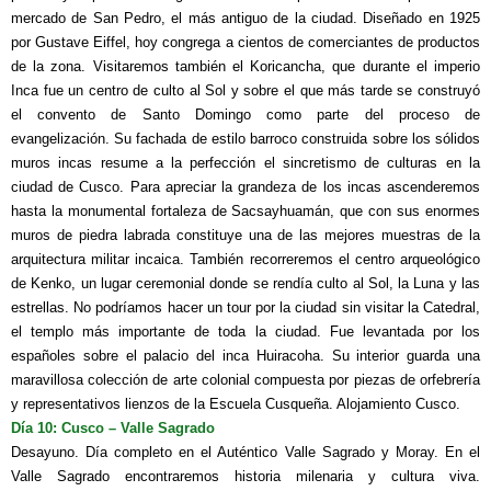
mercado de San Pedro, el más antiguo de la ciudad. Diseñado en 1925
por Gustave Eiffel, hoy congrega a cientos de comerciantes de productos
de la zona. Visitaremos también el Koricancha, que durante el imperio
Inca fue un centro de culto al Sol y sobre
el que más tarde se construyó
el convento de Santo Domingo como parte del proceso de
evangelización. Su fachada de estilo barroco construida sobre los sólidos
muros incas resume a la perfección el sincretismo de culturas en la
ciudad de Cusco. Para apreciar la grandeza de los incas ascenderemos
hasta la monumental fortaleza de Sacsayhuamán, que con sus enormes
muros de piedra labrada constituye una de las mejores muestras de la
arquitectura militar incaica. También recorreremos el centro arqueológico
de Kenko, un
lugar ceremonial donde se rendía culto al Sol, la Luna y las
estrellas. No podríamos hacer un tour por la ciudad sin visitar la Catedral,
el templo más importante de toda la ciudad. Fue levantada por los
españoles sobre el palacio del inca Huiracoha. Su interior guarda una
maravillosa colección de arte colonial compuesta por piezas de orfebrería
y representativos lienzos de la Escuela Cusqueña. Alojamiento Cusco.
Día 10: Cusco – Valle Sagrado
Desayuno. Día completo en el Auténtico Valle Sagrado y Moray.
En el
Valle Sagrado encontraremos historia milenaria y cultura viva.