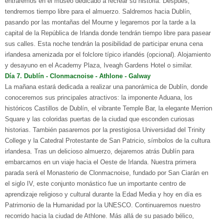
entraremos en el museo dedicado a recrear su historia. Después,
tendremos tiempo libre para el almuerzo. Saldremos hacia Dublín,
pasando por las montañas del Mourne y legaremos por la tarde a la
capital de la República de Irlanda donde tendrán tiempo libre para pasear
sus calles. Esta noche tendrán la posibilidad de participar enuna cena
irlandesa amenizada por el folclore típico irlandés (opcional). Alojamiento
y desayuno en el Academy Plaza, Iveagh Gardens Hotel o similar.
D
ía
7. D
ublín
- C
lonmacnoise
- A
thlone
- G
alway
La mañana estará dedicada a realizar una panorámica de Dublín, donde
conoceremos sus principales atractivos: la imponente Aduana, los
históricos Castillos de Dublín, el vibrante Temple Bar, la elegante Merrion
Square y las coloridas puertas de la ciudad que esconden curiosas
historias. También pasaremos por la prestigiosa Universidad del Trinity
College y la Catedral Protestante de San Patricio, símbolos de la cultura
irlandesa. Tras un delicioso almuerzo, dejaremos atrás Dublín para
embarcarnos en un viaje hacia el Oeste de Irlanda. Nuestra primera
parada será el Monasterio de Clonmacnoise, fundado por San Ciarán en
el siglo IV, este conjunto monástico fue un importante centro de
aprendizaje religioso y cultural durante la Edad Media y hoy en día es
Patrimonio de la Humanidad por la UNESCO. Continuaremos nuestro
recorrido hacia la ciudad de Athlone. Más allá de su pasado bélico,