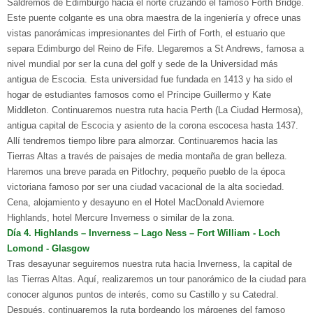
Saldremos de Edimburgo hacia el norte cruzando el famoso Forth Bridge.
Este puente colgante es una obra maestra de la ingeniería y ofrece unas
vistas panorámicas impresionantes del
Firth of Forth
, el estuario que
separa Edimburgo del Reino de Fife. Llegaremos a St Andrews, famosa a
nivel mundial por ser la cuna del golf y sede de la Universidad más
antigua de Escocia. Esta universidad fue fundada en 1413 y ha sido el
hogar de estudiantes famosos como el Príncipe Guillermo y Kate
Middleton. Continuaremos nuestra ruta hacia Perth (La Ciudad Hermosa),
antigua capital de Escocia y asiento de la corona escocesa hasta 1437.
Allí tendremos tiempo libre para almorzar. Continuaremos hacia las
Tierras Altas a través de paisajes de media montaña de gran belleza.
Haremos una breve parada en Pitlochry, pequeño pueblo de la época
victoriana famoso por ser una ciudad vacacional de la alta sociedad.
Cena, alojamiento y desayuno en el Hotel MacDonald Aviemore
Highlands, hotel Mercure Inverness o similar de la zona.
Día 4. Highlands – Inverness – Lago Ness – Fort William - Loch
Lomond - Glasgow
Tras desayunar seguiremos nuestra ruta hacia Inverness, la capital de
las Tierras Altas. Aquí, realizaremos un tour panorámico de la ciudad para
conocer algunos puntos de interés, como su
Castillo
y su
Catedral
.
Después, continuaremos la ruta bordeando los márgenes del famoso