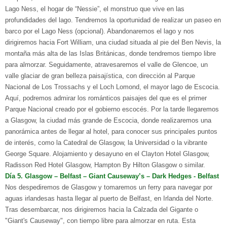
Lago Ness, el hogar de “Nessie”, el monstruo que vive en las
profundidades del lago. Tendremos la oportunidad de realizar un paseo en
barco por el Lago Ness (opcional). Abandonaremos el lago y nos
dirigiremos hacia Fort William, una ciudad situada al pie del
Ben Nevis
, la
montaña más alta de las Islas Británicas, donde tendremos tiempo libre
para almorzar. Seguidamente, atravesaremos el valle de Glencoe, un
valle glaciar de gran belleza paisajística, con dirección al
Parque
Nacional de Los Trossachs
y el Loch Lomond,
el mayor lago de Escocia.
Aquí, podremos admirar los románticos paisajes del que es el primer
Parque Nacional creado por el gobierno escocés.
Por la tarde llegaremos
a Glasgow, la ciudad más grande de Escocia,
donde realizaremos una
panorámica antes de llegar al hotel,
para conocer sus principales puntos
de interés, como la
Catedral de Glasgow
, la
Universidad
o la vibrante
George Square
. Alojamiento y desayuno en el Clayton Hotel Glasgow,
Radisson Red Hotel Glasgow, Hampton By Hilton Glasgow o similar.
D
ía
5.
G
lasgow – Belfast –
G
iant Causeway
’
s
–
D
ark Hedges -
Belfast
Nos despediremos de Glasgow y tomaremos un ferry para navegar por
aguas irlandesas hasta llegar al puerto de Belfast, en Irlanda del Norte.
Tras desembarcar, nos dirigiremos hacia la Calzada del Gigante o
"Giant's Causeway", con tiempo libre para almorzar en ruta. Esta