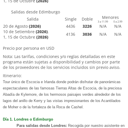
1, 15 de Octubre
(2026)
Salidas desde Edimburgo
Menores
Salida
Single
Doble
3 a 11.99
0 a 2.99
20 de Agosto
(2026)
4436
3226
N/A
N/A
10 de Setiembre
(2026)
.
4136
3036
N/A
N/A
1, 15 de Octubre
(2026)
Precio por persona en USD
Nota: Las tarifas, condiciones y/o reglas detalladas en este
programa están sujetas a disponibilidad y cambios por parte
de los proveedores de los servicios incluidos sin previo aviso.
Itinerario:
Tour único de Escocia e Irlanda donde podrán disfrutar de panorámicas
espectaculares de las famosas Tierras Altas de Escocia, de la preciosa
Abadía de Kylemore, de los hermosos paisajes verdes alrededor de los
lagos del anillo de Kerry y las vistas impresionantes de los Acantilados
de Moher o de la fortaleza de la Roca de Cashel.
D
ía
1. L
ondres o Edimburgo
Para salidas desde Londres:
Recogida por nuestro asistente en