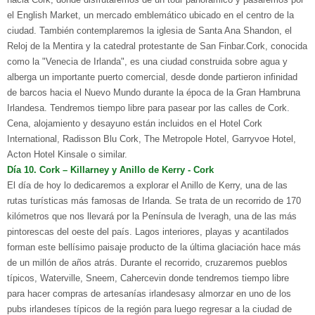
el English Market, un mercado emblemático ubicado en el centro de la
ciudad. También contemplaremos la iglesia de Santa Ana Shandon, el
Reloj de la Mentira y la catedral protestante de San Finbar.Cork, conocida
como la "Venecia de Irlanda", es una ciudad construida sobre agua y
alberga un importante puerto comercial, desde donde partieron infinidad
de barcos hacia el Nuevo Mundo durante la época de la Gran Hambruna
Irlandesa. Tendremos tiempo libre para pasear por las calles de Cork.
Cena, alojamiento y desayuno están incluidos en el Hotel Cork
International, Radisson Blu Cork, The Metropole Hotel,
Garryvoe Hotel,
Acton Hotel Kinsale o similar.
Día
10. C
ork
– K
illarney y Anillo de Kerry
- C
ork
El día de hoy lo dedicaremos a explorar el
Anillo de Kerry
, una de las
rutas turísticas más famosas de Irlanda. Se trata de un recorrido de 170
kilómetros que nos llevará por la
Península de Iveragh
, una de las más
pintorescas del oeste del país. Lagos interiores, playas y acantilados
forman este bellísimo paisaje producto de la última glaciación hace más
de un millón de años atrás. Durante el recorrido, cruzaremos pueblos
típicos, Waterville, Sneem, Cahercevin donde tendremos tiempo libre
para hacer compras de artesanías irlandesasy almorzar en uno de los
pubs irlandeses típicos de la región para luego regresar a la ciudad de