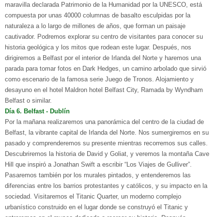
maravilla declarada Patrimonio de la Humanidad por la UNESCO, está
compuesta por unas 40000 columnas de basalto esculpidas por la
naturaleza a lo largo de millones de años, que forman un paisaje
cautivador. Podremos explorar su centro de visitantes para conocer su
historia geológica y los mitos que rodean este lugar. Después, nos
dirigiremos a Belfast por el interior de Irlanda del Norte y haremos una
parada para tomar fotos en Dark Hedges, un camino arbolado que sirvió
como escenario de la famosa serie Juego de Tronos. Alojamiento y
desayuno en el hotel Maldron hotel Belfast City, Ramada by Wyndham
Belfast o similar.
D
ía
6. B
elfast - Dublín
Por la mañana realizaremos una panorámica del centro de la ciudad de
Belfast, la vibrante capital de Irlanda del Norte. Nos sumergiremos en su
pasado y comprenderemos su presente mientras recorremos sus calles.
Descubriremos la historia de David y Goliat, y veremos la montaña Cave
Hill que inspiró a Jonathan Swift a escribir “Los Viajes de Gulliver”.
Pasaremos también por los murales pintados, y entenderemos las
diferencias entre los barrios protestantes y católicos, y su impacto en la
sociedad. Visitaremos el Titanic Quarter, un moderno complejo
urbanístico construido en el lugar donde se construyó el Titanic y