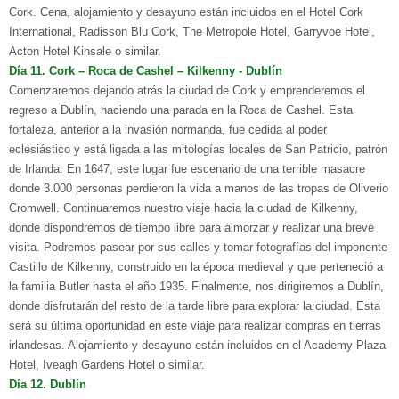
Cork.
Cena, alojamiento y desayuno están incluidos en el Hotel Cork
International, Radisson Blu Cork, The Metropole Hotel,
Garryvoe Hotel,
Acton Hotel Kinsale o similar.
D
ía
11. C
ork – Roca de Cashel – Kilkenny
- D
ublín
Comenzaremos dejando atrás la ciudad de Cork y emprenderemos el
regreso a Dublín, haciendo una parada en la Roca de Cashel. Esta
fortaleza, anterior a la invasión normanda, fue cedida al poder
eclesiástico y está ligada a las mitologías locales de San Patricio, patrón
de Irlanda. En 1647, este lugar fue escenario de una terrible masacre
donde 3.000 personas perdieron la vida a manos de las tropas de Oliverio
Cromwell. Continuaremos nuestro viaje hacia la ciudad de Kilkenny,
donde dispondremos de tiempo libre para almorzar y realizar una breve
visita. Podremos pasear por sus calles y tomar fotografías del imponente
Castillo de Kilkenny, construido en la época medieval y que perteneció a
la familia Butler hasta el año 1935. Finalmente, nos dirigiremos a Dublín,
donde disfrutarán del resto de la tarde libre para explorar la ciudad. Esta
será su última oportunidad en este viaje para realizar compras en tierras
irlandesas. Alojamiento y desayuno están incluidos en el Academy Plaza
Hotel, Iveagh Gardens Hotel o similar.
D
ía
12. D
ublín