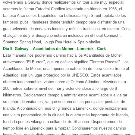
volveremos a Galway donde realizaremos un tour a pie muy especial:
veremos la última Catedral Católica levantada en Irlanda en 1965, el
famoso Arco de los Españoles, su bulliciosa High Street repleta de los
famosos ‘pubs’ irlandeses donde tendrán tiempo para disfrutar de una
gran selección de cervezas locales y música tradicional en directo. Cena,
el alojamiento y el desayuno estarán incluidos en el hotel Connacht,
Shannon Spring Hotel, Lough Rea Hotel & Spa o similar.
D
ía
9. G
alway
– A
cantilados de Moher
- L
imerick
- C
ork
Esta mañana nos podremos camino hacia los Acantilados de Moher,
atravesando "El Burren", que en gaélico significa "Terreno Rocoso". Los
Acantilados de Moher, una imponente extensión de tierra caliza frente al
Atlántico, son un lugar protegido por la UNESCO. Estos acantilados
ofrecen incomparables vistas sobre el Océano Atlántico, elevándose a
200 metros sobre el nivel del mar y extendiéndose a lo largo de 8
kilómetros. Dedicaremos tiempo a admirar estos acantilados y a visitar
su centro de visitantes, ya que son una de las principales postales de
Irlanda. A continuación, nos dirigiremos a Limerick, donde realizaremos
una visita panorámica de la ciudad, la cuarta más importante de Irlanda,
fundada por los vikingos a orillas del río Shannon. Dispondremos de
tiempo libre en Limerick para almorzar. Continuaremos nuestro camino
hacia Cork, donde disfrutaremos de un tour panorámico y pasaremos por