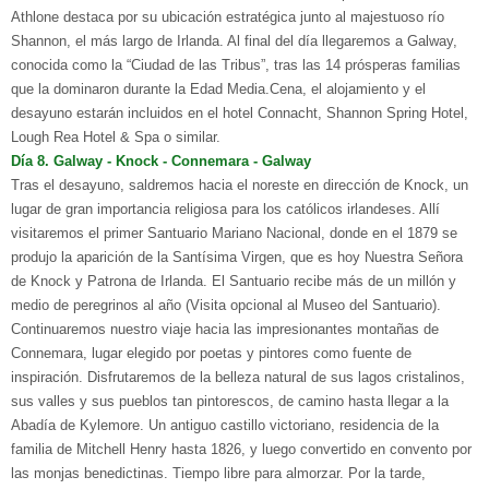
Athlone destaca por su ubicación estratégica junto al majestuoso río
Shannon, el más largo de Irlanda. Al final del día llegaremos a Galway,
conocida como la “Ciudad de las Tribus”, tras las 14 prósperas familias
que la dominaron durante la Edad Media.Cena, el alojamiento y el
desayuno estarán incluidos en el hotel Connacht, Shannon Spring Hotel,
Lough Rea Hotel & Spa o similar.
D
ía
8. G
alway - Knock
- C
onnemara
- G
alway
Tras el desayuno, saldremos hacia el noreste en dirección de Knock, un
lugar de gran importancia religiosa para los católicos irlandeses. Allí
visitaremos el primer Santuario Mariano Nacional, donde en el 1879 se
produjo la aparición de la Santísima Virgen, que es hoy Nuestra Señora
de Knock y Patrona de Irlanda. El Santuario recibe más de un millón y
medio de peregrinos al año (Visita opcional al Museo del Santuario).
Continuaremos nuestro viaje hacia las impresionantes montañas de
Connemara, lugar elegido por poetas y pintores como fuente de
inspiración. Disfrutaremos de la belleza natural de sus lagos cristalinos,
sus valles y sus pueblos tan pintorescos, de camino hasta llegar a la
Abadía de Kylemore. Un antiguo castillo victoriano, residencia de la
familia de Mitchell Henry hasta 1826, y luego convertido en convento por
las monjas benedictinas. Tiempo libre para almorzar. Por la tarde,