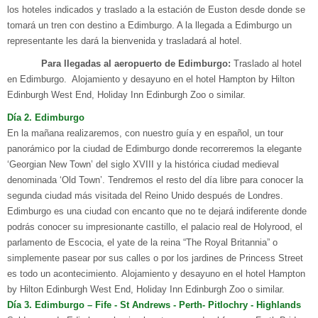
los hoteles indicados y traslado a la estación de Euston desde donde se
tomará un tren con destino a Edimburgo. A la llegada a Edimburgo un
representante les dará la bienvenida y trasladará al hotel.
Para llegadas al aeropuerto de Edimburgo:
Traslado al hotel
en Edimburgo. Alojamiento y desayuno en el hotel Hampton by Hilton
Edinburgh West End, Holiday Inn Edinburgh Zoo o similar.
D
ía
2. E
dimburgo
En la mañana realizaremos, con nuestro guía y en español, un tour
panorámico por la ciudad de Edimburgo donde recorreremos la elegante
‘Georgian New Town’ del siglo XVIII y la histórica ciudad medieval
denominada ‘Old Town’. Tendremos el resto del día libre para conocer la
segunda ciudad más visitada del Reino Unido después de Londres.
Edimburgo es una ciudad con encanto que no te dejará indiferente donde
podrás conocer su impresionante castillo, el palacio real de Holyrood, el
parlamento de Escocia, el yate de la reina “The Royal Britannia” o
simplemente pasear por sus calles o por los jardines de Princess Street
es todo un acontecimiento.
Alojamiento y desayuno en el hotel
Hampton
by Hilton Edinburgh West End,
Holiday Inn Edinburgh Zoo o similar.
D
ía
3. E
dimburgo – Fife
- S
t
A
ndrews
- P
erth
- P
itlochry
- H
ighlands