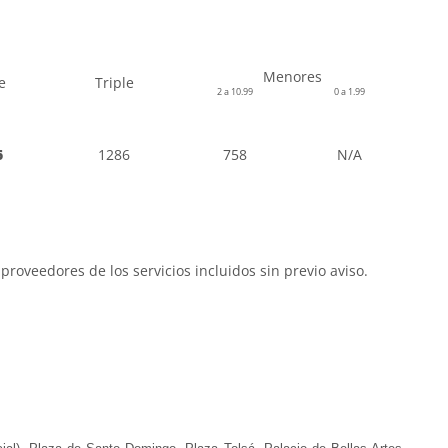
Menores
e
Triple
2 a 10.99
0 a 1.99
6
1286
758
N/A
proveedores de los servicios incluidos sin previo aviso.