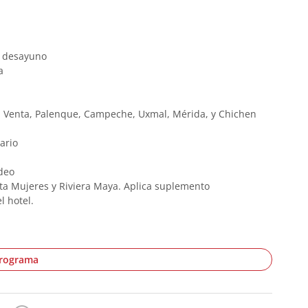
n desayuno
a
La Venta, Palenque, Campeche, Uxmal, Mérida, y Chichen
rario
deo
ta Mujeres y Riviera Maya. Aplica suplemento
l hotel.
programa