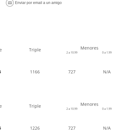
Menores
e
Triple
2 a 10.99
0 a 1.99
6
1166
727
N/A
Menores
e
Triple
2 a 10.99
0 a 1.99
6
1226
727
N/A