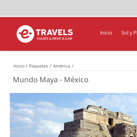
Inicio
Sol y P
Inicio
/
Paquetes
/
América
/
Mundo Maya - México