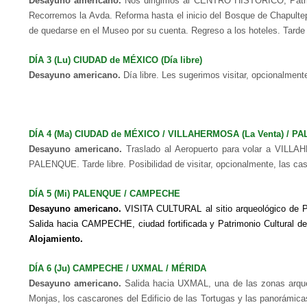
Desayuno americano.
Nos dirigimos al CENTRO HISTÓRICO, Patrimo
Recorremos la Avda. Reforma hasta el inicio del Bosque de Chapult
de quedarse en el Museo por su cuenta. Regreso a los hoteles.
Tarde 
DÍA 3 (Lu)
CIUDAD de MÉXICO
(Día libre)
Desayuno americano.
Día libre. Les sugerimos visitar, opcionalmen
DÍA 4 (Ma)
CIUDAD de MÉXICO
/ VILLAHERMOSA (La Venta) / P
Desayuno americano.
Traslado al Aeropuerto para volar a VILL
PALENQUE.
Tarde libre. Posibilidad de visitar, opcionalmente, las 
DÍA 5 (Mi) PALENQUE / CAMPECHE
Desayuno americano.
VISITA CULTURAL al sitio arqueológico de PA
Salida hacia CAMPECHE, ciudad fortificada y Patrimonio Cultural 
Alojamiento.
DÍA 6 (Ju) CAMPECHE / UXMAL / MÉRIDA
Desayuno americano.
Salida hacia UXMAL, una de las zonas arqueo
Monjas, los cascarones del Edificio de las Tortugas y las panorámic