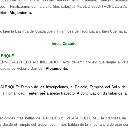
nio de la Humanidad: Zócalo (Ayuntamiento, Catedral, Palacio Presidencia
epec… Finalizamos con la visita (dos salas) al MUSEO de ANTROPOLOGÍA, u
libre.
Alojamiento.
te, bien la Basílica de Guadalupe y Pirámides de Teotihuacán, bien Cuernava
-Inicia Circuito-
ALENQUE
AHERMOSA (
VUELO NO INCLUIDO
. Favor de emitir vuelo que llegue a Vill
cascadas de Roberto Barrios.
Alojamiento.
LENQUE: Templo de las Inscripciones, el Palacio, Templos del Sol y de la
de la Humanidad.
Tentempié
a medio trayecto. A continuación disfrutamos 
lógicas más bellas de la Ruta Puuc. VISITA CULTURAL: la grandeza de la P
as desde el Templo del Gobernador... nos hablan de la importancia de este c