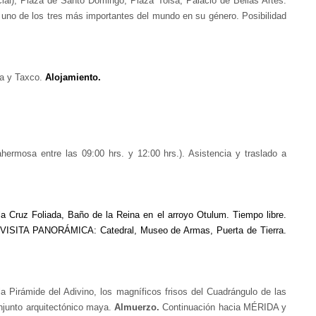
l), Plaza de Santo Domingo, Plaza Tolsá, Palacio de Bellas Artes.
no de los tres más importantes del mundo en su género. Posibilidad
ca y Taxco.
Alojamiento
.
ahermosa entre las 09:00 hrs. y 12:00 hrs.). Asistencia y traslado a
 Cruz Foliada, Baño de la Reina en el arroyo Otulum. Tiempo libre.
la VISITA PANORÁMICA: Catedral, Museo de Armas, Puerta de Tierra.
irámide del Adivino, los magníficos frisos del Cuadrángulo de las
onjunto arquitectónico maya.
Almuerzo.
Continuación hacia MÉRIDA y