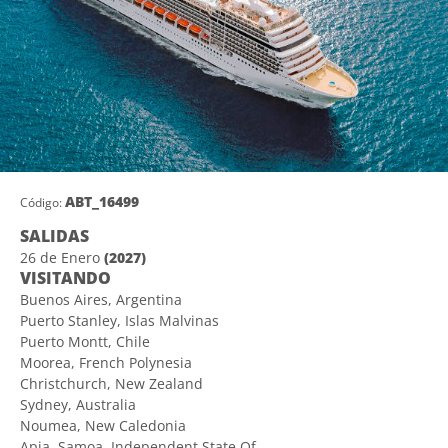
ABT_16499
Código:
SALIDAS
26 de Enero
(2027)
VISITANDO
Buenos Aires, Argentina
Puerto Stanley, Islas Malvinas
Puerto Montt, Chile
Moorea, French Polynesia
Christchurch, New Zealand
Sydney, Australia
Noumea, New Caledonia
Apia, Samoa, Independent State Of