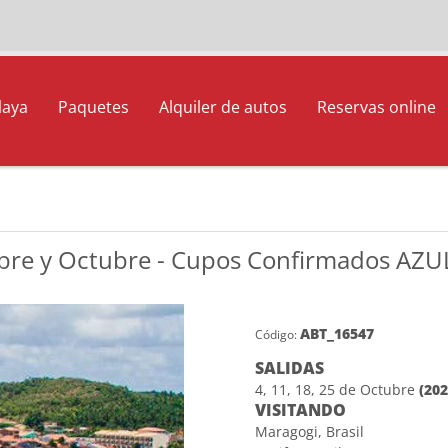
laya
Paquetes
Alquiler de autos
Reservas online
mbre y Octubre - Cupos Confirmados AZU
ABT_16547
Código:
SALIDAS
4, 11, 18, 25 de Octubre
(202
VISITANDO
Maragogi, Brasil