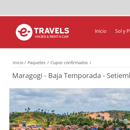
Inicio
Sol y P
Inicio
/
Paquetes
/
Cupos confirmados
/
Maragogi - Baja Temporada - Setie