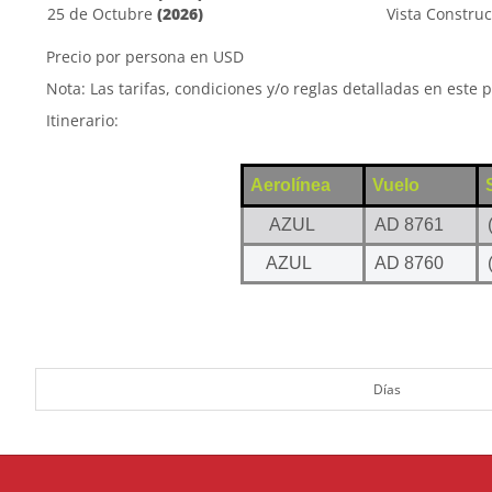
25 de Octubre
(2026)
Vista Construc
Precio por persona en USD
Nota: Las tarifas, condiciones y/o reglas detalladas en este 
Itinerario:
Aerolínea
Vuelo
AZUL
AD 8761
AZUL
AD 8760
Días