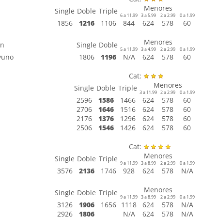
Menores
Single
Doble
Triple
6 a 11.99
3 a 5.99
2 a 2.99
0 a 1.99
1856
1216
1106
844
624
578
60
Menores
en
Single
Doble
5 a 11.99
3 a 4.99
2 a 2.99
0 a 1.99
yuno
1806
1196
N/A
624
578
60
Cat:
Menores
Single
Doble
Triple
3 a 11.99
2 a 2.99
0 a 1.99
2596
1586
1466
624
578
60
2706
1646
1516
624
578
60
2176
1376
1296
624
578
60
2506
1546
1426
624
578
60
Cat:
Menores
Single
Doble
Triple
9 a 11.99
3 a 8.99
2 a 2.99
0 a 1.99
3576
2136
1746
928
624
578
N/A
Menores
Single
Doble
Triple
9 a 11.99
3 a 8.99
2 a 2.99
0 a 1.99
3126
1906
1656
1118
624
578
N/A
2926
1806
N/A
624
578
N/A