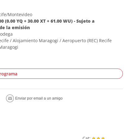
cife/Montevideo
 (0.00 YQ + 30.00 XT + 61.00 WU) - Sujeto a
de la emisión
 bodega
cife / Alojamiento Maragogi / Aeropuerto (REC) Recife
 Maragogi
programa
Cat: