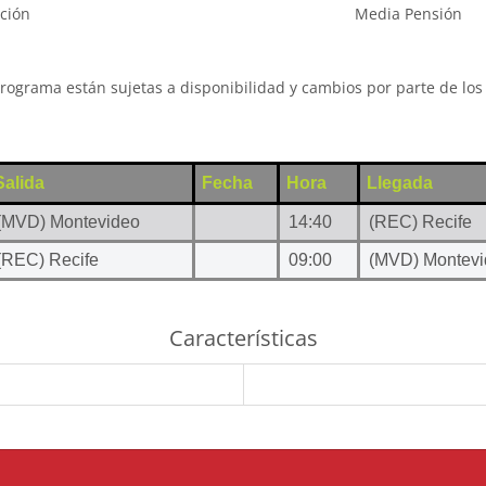
ción
Media Pensión
programa están sujetas a disponibilidad y cambios por parte de los 
Salida
Fecha
Hora
Llegada
(MVD) Montevideo
14:40
(REC) Recife
(REC) Recife
09:00
(MVD) Montevi
Características