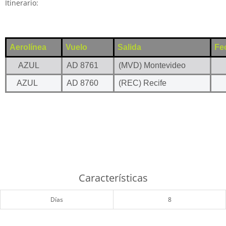
Itinerario:
Aerolínea
Vuelo
Salida
Fe
AZUL
AD 8761
(MVD) Montevideo
AZUL
AD 8760
(REC) Recife
Características
Días
8