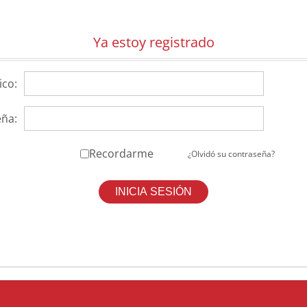
Ya estoy registrado
ico:
ña:
Recordarme
¿Olvidó su contraseña?