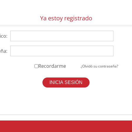
Ya estoy registrado
ico:
ña:
Recordarme
¿Olvidó su contraseña?