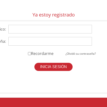
Ya estoy registrado
ico:
ña:
Recordarme
¿Olvidó su contraseña?