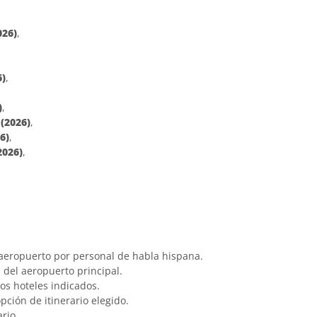
026)
,
6)
,
)
,
e
(2026)
,
6)
,
2026)
,
l aeropuerto por personal de habla hispana.
a del aeropuerto principal.
os hoteles indicados.
ción de itinerario elegido.
ario.