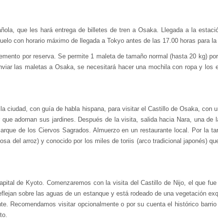
ñola, que les hará entrega de billetes de tren a Osaka. Llegada a la estaci
 vuelo con horario máximo de llegada a Tokyo antes de las 17.00 horas para la 
emento por reserva. Se permite 1 maleta de tamaño normal (hasta 20 kg) por 
nviar las maletas a Osaka, se necesitará hacer una mochila con ropa y los 
a ciudad, con guía de habla hispana, para visitar el Castillo de Osaka, con un
r que adornan sus jardines. Después de la visita, salida hacia Nara, una d
que de los Ciervos Sagrados. Almuerzo en un restaurante local. Por la tarde
osa del arroz) y conocido por los miles de toriis (arco tradicional japonés) qu
capital de Kyoto. Comenzaremos con la visita del Castillo de Nijo, el que fu
flejan sobre las aguas de un estanque y está rodeado de una vegetación exqui
urante. Recomendamos visitar opcionalmente o por su cuenta el histórico barr
to.