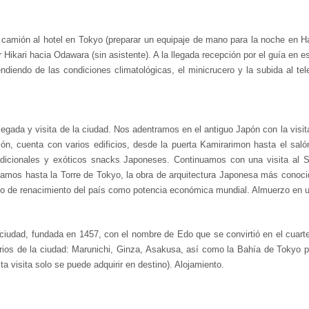
camión al hotel en Tokyo (preparar un equipaje de mano para la noche en Hako
r Hikari hacia Odawara (sin asistente). A la llegada recepción por el guía en e
pendiendo de las condiciones climatológicas, el minicrucero y la subida al te
Llegada y visita de la ciudad. Nos adentramos en el antiguo Japón con la visi
nión, cuenta con varios edificios, desde la puerta Kamirarimon hasta el sa
dicionales y exóticos snacks Japoneses. Continuamos con una visita al Sa
os hasta la Torre de Tokyo, la obra de arquitectura Japonesa más conocida y 
e renacimiento del país como potencia económica mundial. Almuerzo en un rest
ciudad, fundada en 1457, con el nombre de Edo que se convirtió en el cuartel
rrios de la ciudad: Marunichi, Ginza, Asakusa, así como la Bahía de Tokyo por
a visita solo se puede adquirir en destino). Alojamiento.