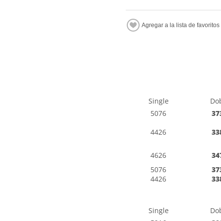
Single
Do
5076
37
4426
33
4626
34
5076
37
4426
33
Single
Do