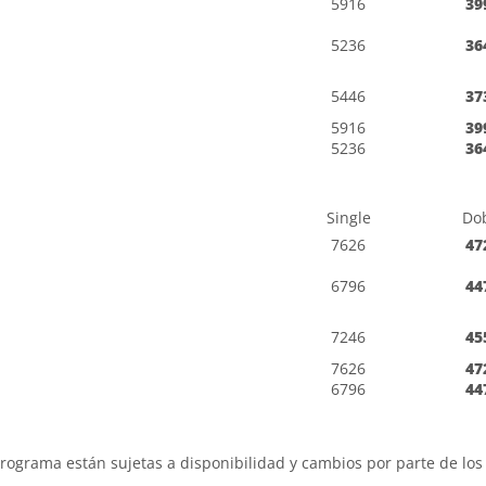
5916
39
5236
36
5446
37
5916
39
5236
36
Single
Do
7626
47
6796
44
7246
45
7626
47
6796
44
programa están sujetas a disponibilidad y cambios por parte de los 