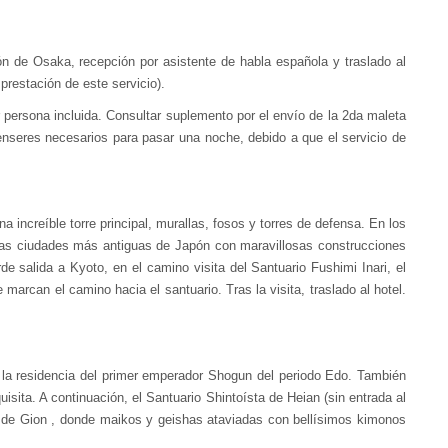
ón de Osaka, recepción por asistente de habla española y traslado al
prestación de este servicio).
persona incluida. Consultar suplemento por el envío de la 2da maleta
enseres necesarios para pasar una noche, debido a que el servicio de
a increíble torre principal, murallas, fosos y torres de defensa. En los
e las ciudades más antiguas de Japón con maravillosas construcciones
 salida a Kyoto, en el camino visita del Santuario Fushimi Inari, el
e marcan el camino hacia el santuario. Tras la visita, traslado al hotel.
e la residencia del primer emperador Shogun del periodo Edo. También
sita. A continuación, el Santuario Shintoísta de Heian (sin entrada al
io de Gion , donde maikos y geishas ataviadas con bellísimos kimonos