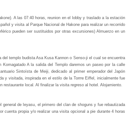
ne). A las 07:40 horas, reunion en el lobby y traslado a la estación
spañol y visita al Parque Nacional de Hakone para realizar un recorrido
leférico pueden ser sustituidos por otras excursiones) Almuerzo en un
ta del templo budista Asa Kusa Kannon o Senso-ji el cual se encuentra
lón Komagatado A la salida del Templo daremos un paseo por la calle
ntuario Sintoísta de Meiji, dedicado al primer emperador del Japón
visitada, inspirada en el estilo de la Torrre Eiffel, inicialmente fue
aurante local. Al finalizar la visita regreso al hotel. Alojamiento.
 general de Ieyasu, el primero del clan de shoguns y fue rebautizada
 cuenta propia y/o realizar una visita opcional a pie durante 4 horas