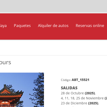
laya
Paquetes
Alquiler de autos
Reservas online
Tours
ABT_15521
Código:
SALIDAS
28 de Octubre
(2025)
,
4, 11, 18, 25 de Noviembre
(
23 de Diciembre
(2025)
,