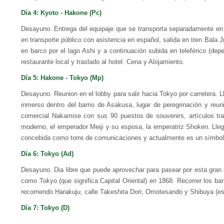
Día 4: Kyoto - Hakone (Pc)
Desayuno. Entrega del equipaje que se trans­porta separadamente en 
en transporte público con asistencia en español, salida en tren Bala J
en barco por el lago Ashi y a continuación subida en teleféri­co (de
restaurante local y traslado al hotel. Cena y Alojamiento.
Día 5: Hakone - Tokyo (Mp)
Desayuno. Reunion en el lobby para salir hacia Tokyo por carretera. 
inmerso dentro del barrio de Asakusa, lugar de peregrinación y reu
comercial Nakamise con sus 90 puestos de souvenirs, artículos tra
moderno, el emperador Meiji y su esposa, la emperatriz Shoken. Llegam
concebida como torre de comunicaciones y actualmente es un símbolo d
Día 6: Tokyo (Ad)
Desayuno. Dia libre que puede aprovechar para pasear por esta gran 
como Tokyo (que significa Capital Oriental) en 1868. Recorrer los ba
recorriendo Harakuju, calle Takeshita Dori, Omotesando y Shibuya (est
Día 7: Tokyo (D)