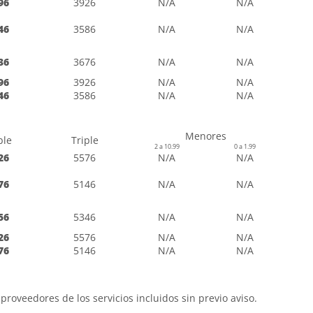
96
3926
N/A
N/A
46
3586
N/A
N/A
36
3676
N/A
N/A
96
3926
N/A
N/A
46
3586
N/A
N/A
Menores
ble
Triple
2 a 10.99
0 a 1.99
26
5576
N/A
N/A
76
5146
N/A
N/A
56
5346
N/A
N/A
26
5576
N/A
N/A
76
5146
N/A
N/A
proveedores de los servicios incluidos sin previo aviso.