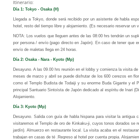
Itinerario:
Día 1: Tokyo - Osaka (H)
Llegada a Tokyo, donde será recibido por un asistente de habla espa
hotel, resto del tiempo libre y alojamiento. (Es necesario reservar un
NOTA: Los vuelos que lleguen antes de las 08:00 hrs tendrán un supl
por persona / envío (pago directo en Japón). En caso de tener que e
envío de maletas llega en 24 horas.
Día 2: Osaka - Nara - Kyoto (Mp)
Desayuno. A las 09.00 hrs reunión en el lobby y comienza la visita de l
meses de marzo y abril se puede disfrutar de los 600 cerezos en flo
como el Templo Budista de Todaiji y su enorme Buda Gigante y el Par
principal Santuario Sintoísta de Japón dedicado al espíritu de Inari (Di
Alojamiento.
Día 3: Kyoto (Mp)
Desayuno. Salida con guía de habla hispana para visitar la antigua 
visitaremos el Templo de oro de Kinkaku-ji, cuyos tonos dorados se re
jardín). Almuerzo en restaurante local. La visita acaba en el resta
trabajan en casas de té .Regreso al hotel por cuenta propia. Alojamien