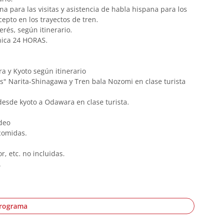
na para las visitas y asistencia de habla hispana para los
cepto en los trayectos de tren.
erés, según itinerario.
ónica 24 HORAS.
ra y Kyoto según itinerario
ss" Narita-Shinagawa y Tren bala Nozomi en clase turista
 desde kyoto a Odawara en clase turista.
deo
 comidas.
, etc. no incluidas.
.
programa