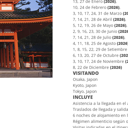
13, 27 de Enero
(2026)
,
10, 24 de Febrero
(2026)
,
3, 10, 17, 24, 31 de Marzo
(2
7, 14, 21, 28 de Abril
(2026)
,
5, 12, 19, 26 de Mayo
(2026)
,
2, 9, 16, 23, 30 de Junio
(202
7, 14, 21, 28 de Julio
(2026)
,
4, 11, 18, 25 de Agosto
(2026
1, 8, 15, 22, 29 de Setiembr
6, 13, 20, 27 de Octubre
(202
3, 10, 17, 24 de Noviembre
(
8, 22 de Diciembre
(2026)
VISITANDO
Osaka, Japon
Kyoto, Japon
Tokyo, Japon
INCLUYE
Asistencia a la llegada en e
Traslados de llegada y salid
6 noches de alojamiento en l
Régimen alimenticio según op
Visitas indicadas en el itiner