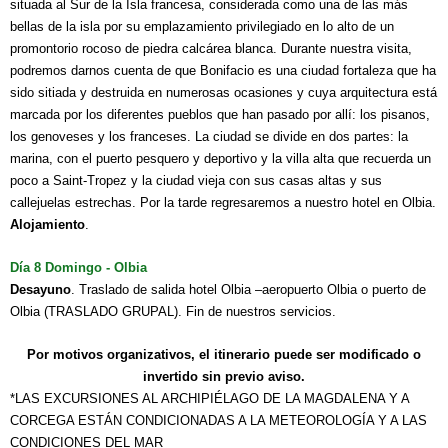
situada al Sur de la Isla francesa, considerada como una de las más
bellas de la isla por su emplazamiento privilegiado en lo alto de un
promontorio rocoso de piedra calcárea blanca. Durante nuestra visita,
podremos darnos cuenta de que Bonifacio es una ciudad fortaleza que ha
sido sitiada y destruida en numerosas ocasiones y cuya arquitectura está
marcada por los diferentes pueblos que han pasado por allí: los pisanos,
los genoveses y los franceses. La ciudad se divide en dos partes: la
marina, con el puerto pesquero y deportivo y la villa alta que recuerda un
poco a Saint-Tropez y la ciudad vieja con sus casas altas y sus
callejuelas estrechas. Por la tarde regresaremos a nuestro hotel en Olbia.
Alojamiento
.
Día 8 Domingo - Olbia
Desayuno
. Traslado de salida hotel Olbia –aeropuerto Olbia o puerto de
Olbia (TRASLADO GRUPAL). Fin de nuestros servicios.
Por motivos organizativos, el itinerario puede ser modificado o
invertido sin previo aviso.
*LAS EXCURSIONES AL ARCHIPIÉLAGO DE LA MAGDALENA Y A
CORCEGA ESTÁN CONDICIONADAS A LA METEOROLOGÍA Y A LAS
CONDICIONES DEL MAR