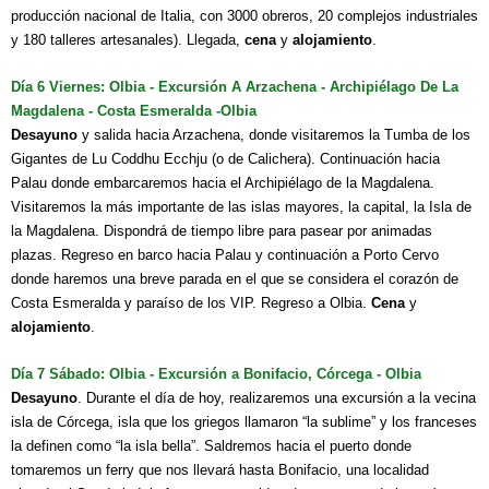
producción nacional de Italia, con 3000 obreros, 20 complejos industriales
y 180 talleres artesanales). Llegada,
cena
y
alojamiento
.
Día 6 Viernes: Olbia - Excursión A Arzachena - Archipiélago De La
Magdalena - Costa Esmeralda -Olbia
Desayuno
y salida hacia Arzachena, donde visitaremos la Tumba de los
Gigantes de Lu Coddhu Ecchju (o de Calichera). Continuación hacia
Palau donde embarcaremos hacia el Archipiélago de la Magdalena.
Visitaremos la más importante de las islas mayores, la capital, la Isla de
la Magdalena. Dispondrá de tiempo libre para pasear por animadas
plazas. Regreso en barco hacia Palau y continuación a Porto Cervo
donde haremos una breve parada en el que se considera el corazón de
Costa Esmeralda y paraíso de los VIP. Regreso a Olbia.
Cena
y
alojamiento
.
Día 7 Sábado: Olbia - Excursión a Bonifacio, Córcega - Olbia
Desayuno
. Durante el día de hoy, realizaremos una excursión a la vecina
isla de Córcega, isla que los griegos llamaron “la sublime” y los franceses
la definen como “la isla bella”. Saldremos hacia el puerto donde
tomaremos un ferry que nos llevará hasta Bonifacio, una localidad