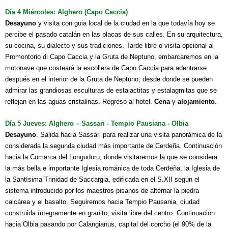
Día 4 Miércoles: Alghero (Capo Caccia)
Desayuno
y visita con guia local de la ciudad en la que todavía hoy se
percibe el pasado catalán en las placas de sus calles. En su arquitectura,
su cocina, su dialecto y sus tradiciones. Tarde libre o visita opcional al
Promontorio di Capo Caccia y la Gruta de Neptuno, embarcaremos en la
motonave que costeará la escollera de Capo Caccia para adentrarse
después en el interior de la Gruta de Neptuno, desde donde se pueden
admirar las grandiosas esculturas de estalactitas y estalagmitas que se
reflejan en las aguas cristalinas. Regreso al hotel.
Cena
y
alojamiento
.
Día 5 Jueves: Alghero – Sassari - Tempio Pausiana - Olbia
Desayuno
. Salida hacia Sassari para realizar una visita panorámica de la
considerada la segunda ciudad más importante de Cerdeña. Continuación
hacia la Comarca del Longudoru, donde visitaremos la que se considera
la más bella e importante Iglesia románica de toda Cerdeña, la Iglesia de
la Santísima Trinidad de Saccargia, edificada en el S.XII según el
sistema introducido por los maestros pisanos de alternar la piedra
calcárea y el basalto. Seguiremos hacia Tempio Pausania, ciudad
construida íntegramente en granito, visita libre del centro. Continuación
hacia Olbia pasando por Calangianus, capital del corcho (el 90% de la