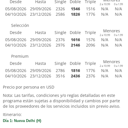
Desde
Hasta
Single
Doble
Triple
2 a 10.99
0 a 1.99
05/08/2026
29/09/2026
2326
1546
1516
N/A
N/A
04/10/2026
23/12/2026
2586
1826
1776
N/A
N/A
Selección
Menores
Desde
Hasta
Single
Doble
Triple
2 a 10.99
0 a 1.99
05/08/2026
29/09/2026
2376
1616
1576
N/A
N/A
04/10/2026
23/12/2026
2976
2146
2096
N/A
N/A
Premium
Menores
Desde
Hasta
Single
Doble
Triple
2 a 10.99
0 a 1.99
05/08/2026
29/09/2026
2786
1816
1776
N/A
N/A
04/10/2026
23/12/2026
3516
2436
2376
N/A
N/A
Precio por persona en USD
Nota: Las tarifas, condiciones y/o reglas detalladas en este
programa están sujetas a disponibilidad y cambios por parte
de los proveedores de los servicios incluidos sin previo aviso.
Itinerario:
Día 1: Nueva Delhi (H)