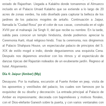
estado de Rajasthan. Llegada a Kalakho donde tomaremos el Almuerzo
incluido en el Palacio Umaid Kalakho que se extiende a lo largo de 20
acres de zonas verdes, ha sido diseñado para capturar la belleza de los
jardines de los palacios mogoles de antaño. Continuación a Jaipur,
llamada la “Ciudad Rosa” por el color de sus casas, construida en el siglo
XVIII por el maharajá Jai Singh II, del que recibe su nombre. En la tarde,
salida para conocer un templo hinduista, donde podremos apreciar la
Ceremonia Aarti, ritual religioso hindú. Tras la ceremonia, nos dirigiremos
al Palacio Shahpura House, un espectacular palacio de principios del S.
XIX de estilo mogol e indio, donde degustaremos una exquisita Cena.
Después nos dejaremos envolver con los ritmos y el espectáculo de
danzas típicas del Rajastán rodeados de un exuberante jardín. Regreso al
hotel. Alojamiento.
Día 4: Jaipur (Amber) (Mp)
Desayuno. Por la mañana, excursión al Fuerte Amber en jeep, visita de
los aposentos y vestíbulos del palacio, los cuales son famosos por la
exquisitez de su diseño y decoración. La entrada principal al Palacio de
Amber es impresionante; decorada con bajorrelieves y motivos florales,
con el Dios-elefante Ganesh sobre la puerta, y con varios ventanales con