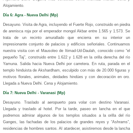
Alojamiento.
Día 6: Agra - Nueva Delhi (Mp)
Desayuno. Visita de Agra, incluyendo el Fuerte Rojo, construido en piedra
de arenisca roja por el emperador mongol Akbar entre 1.565 y 1.573. Se
trata de un recinto amurallado que encierra en su interior un
impresionante conjunto de palacios y edificios señoriales. Continuamos
nuestra visita con el Mausoleo de Itimad-Ud-Daulah, conocido como “el
pequeño Taj”, construido entre 1.622 y 1.628 en la orilla derecha del río
Yamuna. Salida hacia Nueva Delhi por carretera. En ruta, parada en el
templo hinduista de Akshardham, esculpido con más de 20.000 figuras y
motivos florales, animales, deidades hindúes y con decoración en oro.
Llegada a Nueva Delhi. Cena y Alojamiento.
Día 7: Nueva Delhi - Varanasi (Mp)
Desayuno. Traslado al aeropuerto para volar con destino Varanasi.
Llegada y traslado al hotel. Por la tarde, paseo en lancha en el que
podremos admirar algunos de los templos situados a la orilla del río
Ganges, las fachadas de los palacios de grandes reyes y “Ashrams”,
residencias de hombres santos. Al atardecer, asistiremos desde la lancha