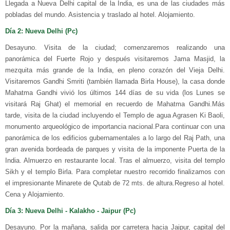
Llegada a Nueva Delhi capital de la India, es una de las ciudades más
pobladas del mundo. Asistencia y traslado al hotel. Alojamiento.
Día 2: Nueva Delhi (Pc)
Desayuno. Visita de la ciudad; comenzaremos realizando una
panorámica del Fuerte Rojo y después visitaremos Jama Masjid, la
mezquita más grande de la India, en pleno corazón del Vieja Delhi.
Visitaremos Gandhi Smriti (también llamada Birla House), la casa donde
Mahatma Gandhi vivió los últimos 144 días de su vida (los Lunes se
visitará Raj Ghat) el memorial en recuerdo de Mahatma Gandhi.Más
tarde, visita de la ciudad incluyendo el Templo de agua Agrasen Ki Baoli,
monumento arqueológico de importancia nacional.Para continuar con una
panorámica de los edificios gubernamentales a lo largo del Raj Path, una
gran avenida bordeada de parques y visita de la imponente Puerta de la
India. Almuerzo en restaurante local. Tras el almuerzo, visita del templo
Sikh y el templo Birla. Para completar nuestro recorrido finalizamos con
el impresionante Minarete de Qutab de 72 mts. de altura.Regreso al hotel.
Cena y Alojamiento.
Día 3: Nueva Delhi - Kalakho - Jaipur (Pc)
Desayuno. Por la mañana, salida por carretera hacia Jaipur, capital del