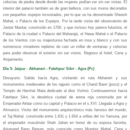
celosías de piedra desde donde las mujeres podían ver sin ser vistas. El
interior del palacio también es de gran belleza, con sus muros decorados
con pequeños espejos incrustados, por lo que se ha denominado Sheesh
Mahal, o Palacio de los Espejos. Por la tarde visita del observatorio de
Jantar Mantar, construído en 1700, y que incluso hoy parece futurista, el
Palacio de la ciudad o Palacio del Maharajá, el Hawa Mahal o el Palacio
de los Vientos con su majestuosa fachada en rosa y blanco y con sus
numerosos miradores repletos de casi un millar de ventanas y celosías
para poder observar el exterior sin ser vistos. Regreso al hotel, Cena y
Alojamiento.
Día 5: Jaipur - Abhaneri - Fatehpur Sikri - Agra (Pc)
Desayuno. Salida hacia Agra, visitando en ruta Abhaneri y sus
monumentos medievales de los rajputs como el Chand Baori (pozo) y el
Templo de Harshat Mata dedicado al dios Vishnú. Continuaremos hacia
Fatehpur Sikri, la desértica ciudad de arena roja construida por el
Emperador Akbar como su capital y Palacio en el s.XVI. Llegada a Agra y
Almuerzo. Visita del monumento arquitectónico más famoso del mundo,
el Taj Mahal, construido entre 1.631 y 1.654 a orillas del río Yamuna, por
el emperador musulmán Shah Jahan en honor de su esposa favorita,
Arjumand Bano Begum, más conocida como Mumtaz Mahal. Cena y