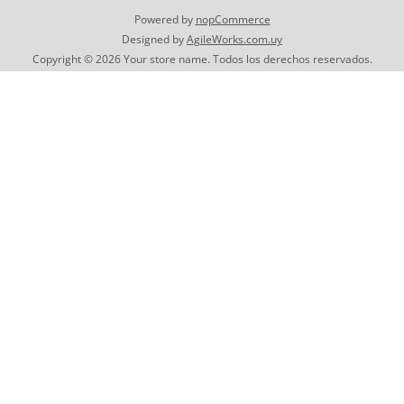
Powered by
nopCommerce
Designed by
AgileWorks.com.uy
Copyright © 2026 Your store name. Todos los derechos reservados.