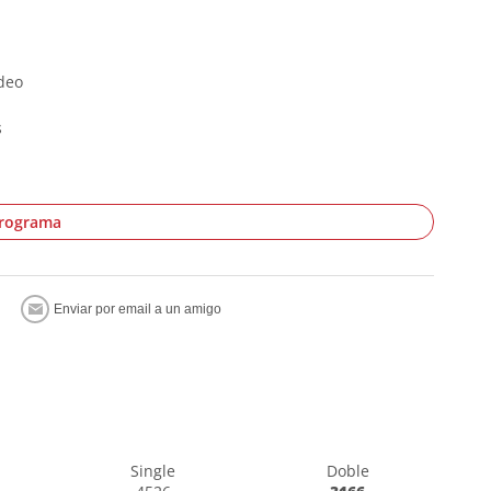
deo
s
programa
Single
Doble