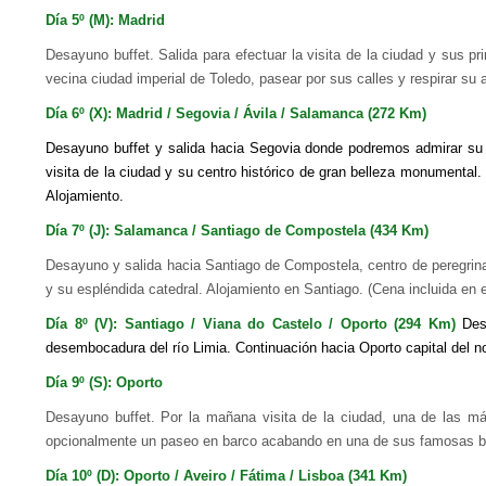
Día 5º (M): Madrid
Desayuno buffet. Salida para efectuar la visita de la ciudad y sus 
vecina ciudad imperial de Toledo, pasear por sus calles y respirar su 
Día 6º (X): Madrid / Segovia / Ávila / Salamanca (272 Km)
Desayuno buffet y salida hacia Segovia donde podremos admirar su
visita de la ciudad y su centro histórico de gran belleza monumenta
Alojamiento.
Día 7º (J): Salamanca / Santiago de Compostela (434 Km)
Desayuno y salida hacia Santiago de Compostela, centro de peregrinac
y su espléndida catedral. Alojamiento en Santiago. (Cena incluida en 
Día 8º (V): Santiago / Viana do Castelo / Oporto (294 Km)
Desa
desembocadura del río Limia. Continuación hacia Oporto capital del nor
Día 9º (S): Oporto
Desayuno buffet. Por la mañana visita de la ciudad, una de las má
opcionalmente un paseo en barco acabando en una de sus famosas bo
Día 10º (D): Oporto / Aveiro / Fátima / Lisboa (341 Km)