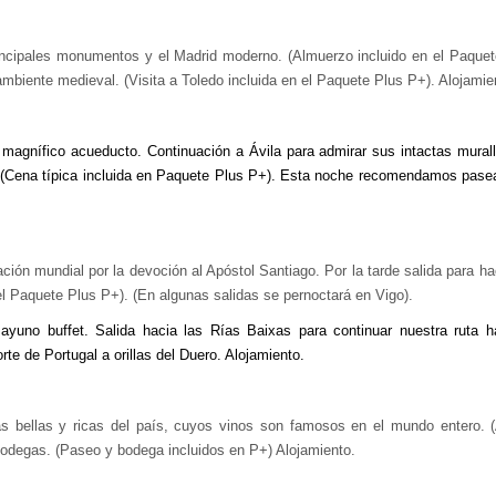
principales monumentos y el Madrid moderno. (Almuerzo incluido en el Paquet
ambiente medieval. (Visita a Toledo incluida en el Paquete Plus P+). Alojamie
 magnífico acueducto. Continuación a Ávi
la para admirar sus intactas murall
l. (Cena típica incluida en Paquete Plus P+). Esta noche recomendamos pase
ión mundial por la devoción al Apóstol Santiago. Por la tarde salida para hac
el Paquete Plus P+). (En algunas salidas se pernoctará en Vigo).
yuno buffet. Salida hacia las Rías Baixas para continuar nuestra ruta ha
te de Portugal a orillas del Duero. Alojamiento.
s bellas y ricas del país, cuyos vinos son famosos en el mundo entero. 
degas. (Paseo y bodega incluidos en P+) Alojamiento.