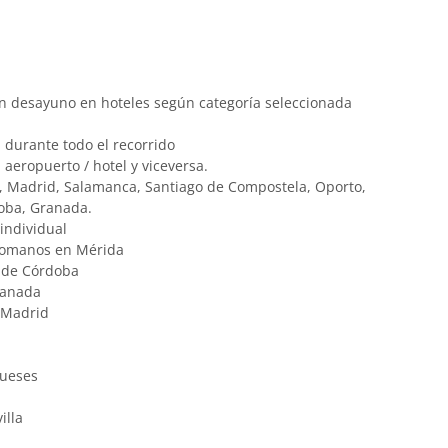
n desayuno en hoteles según categoría seleccionada
durante todo el recorrido
 aeropuerto / hotel y viceversa.
a, Madrid, Salamanca, Santiago de Compostela, Oporto,
doba, Granada.
 individual
 romanos en Mérida
l de Córdoba
ranada
/ Madrid
gueses
illa