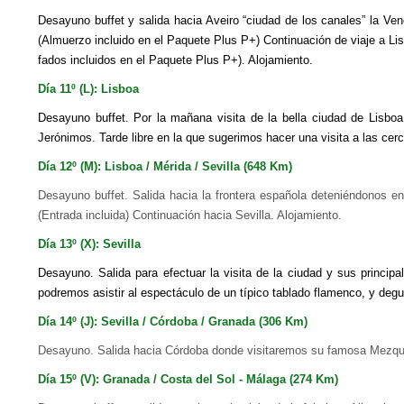
Desayuno buffet y salida hacia Aveiro “ciudad de los canales” la Ven
(Almuer
zo
incluido en el Paquete Plus P+) Continuación de viaje a L
fados incluidos en el Paquete Plus P+). Alojamiento.
Día 11º (L): Lisboa
Desayuno buffet. Por la mañana visita de la bella ciudad de Lisbo
Jerónimos. Tarde libre en la que sugerimos hacer una visita a las
cerc
Día 12º (M): Lisboa / Mérida / Sevilla (648 Km)
Desayuno buffet. Salida hacia la frontera española deteniéndonos en
(Entrada incluida) Continuación hacia Sevilla. Alojamiento.
Día 13º (X): Sevilla
Desayuno. Salida para efectuar la visita de la ciudad y sus princip
podremos asistir al espectáculo de un típico tabla
d
o flamenco, y degu
Día 14º (J): Sevilla / Córdoba / Granada (306 Km)
Desayuno. Salida hacia Córdoba donde visitaremos su famosa Mezquita
Día 15º (V): Granada / Costa del Sol - Málaga (274 Km)