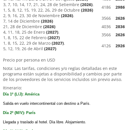
3, 7, 10, 14, 17, 21, 24, 28 de Setiembre
(2026)
.
4186
2986
1, 5, 8, 12, 15, 19, 22, 26, 29 de Octubre
(2026)
2, 9, 16, 23, 30 de Noviembre
(2026)
.
3566
2626
7, 14 de Diciembre
(2026)
21, 28 de Diciembre
(2026)
4036
2836
4, 11, 18, 25 de Enero
(2027)
.
3566
2626
1, 8, 15, 22 de Febrero
(2027)
1, 8, 15, 22, 29 de Marzo
(2027)
.
4126
2926
5, 12, 19, 26 de Abril
(2027)
Precio por persona en USD
Nota: Las tarifas, condiciones y/o reglas detalladas en este
programa están sujetas a disponibilidad y cambios por parte
de los proveedores de los servicios incluidos sin previo aviso.
Itinerario:
Día 1º (L/J): América
Salida en vuelo intercontinental con destino a París.
Día 2º (M/V): París
Llegada y traslado al hotel. Día libre. Alojamiento.