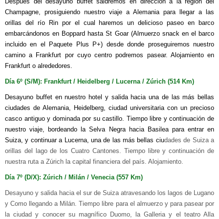
Después del desayuno buffet saldremos en dirección a la región del
Champagne, prosiguiendo nuestro viaje a Alemania para llegar a las
orillas del río Rin por el cual haremos un delicioso paseo en barco
embarcándonos en Boppard hasta St Goar (Almuerzo snack en el barco
incluido en el Paquete Plus P+) desde donde proseguiremos nuestro
camino a Frankfurt por cuyo centro podremos pasear. Alojamiento en
Frankfurt o alrededores.
Día 6º (S/M): Frankfurt / Heidelberg / Lucerna / Zúrich (514 Km)
Desayuno buffet en nuestro hotel y salida hacia una de las más bellas
ciudades de Alemania, Heidelberg, ciudad universitaria con un precioso
casco antiguo y dominada por su castillo. Tiempo libre y continuación de
nuestro viaje, bordeando la Selva Negra hacia Basilea para entrar en
Suiza, y continuar a Lucerna, una de las más bellas ciu
dades de Suiza a
orillas del lago de los Cuatro Cantones. Tiempo libre y continuación de
nuestra ruta a Zúrich la capital financiera del país. Alojamiento.
Día 7º (D/X): Zúrich / Milán / Venecia (557 Km)
Desayuno y salida hacia el sur de Suiza atravesando los lagos de Lugano
y Como llegando a Milán. Tiempo libre para el almuerzo y para pasear por
la ciudad y conocer su magnífico Duomo, la Galleria y el teatro Alla