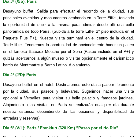
Día 3º (X/S): París
Desayuno buffet. Salida para efectuar el recorrido de la ciudad, sus
principales avenidas y monumentos acabando en la Torre Eiffel, teniendo
la oportunidad de subir a la misma para admirar desde allí una bella
panorámica de todo París. (Subida a la torre Eiffel 2º piso incluida en el
Paquete Plus P+). Nuestra visita terminará en el centro de la ciudad.
Tarde libre. Tendremos la oportunidad de opcionalmente hacer un paseo
en el famoso Bateaux Mouche por el Sena (Paseo incluido en el P+) y
quizás acercarnos a algún museo o visitar opcionalmente el carismático
barrio de Montmartre y Barrio Latino. Alojamiento.
Día 4º (J/D): París
Desayuno buffet en el hotel. Destinaremos este día a pasear libremente
por la ciudad, sus paseos y bulevares. Sugerimos hacer una visita
opcional a Versalles para visitar su bello palacio y famosos jardines.
Alojamiento. (Las visitas en París se realizarán cualquier día durante
nuestra estancia dependiendo de las opciones y disponibilidad de
entradas y reservas)
Día 5º (V/L): París / Frankfurt (620 Km) “Paseo por el río Rin”