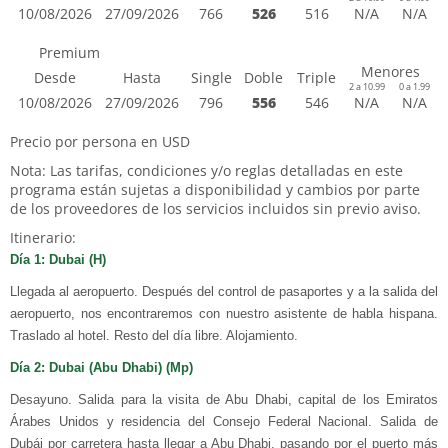
10/08/2026
27/09/2026
766
526
516
N/A
N/A
Premium
Menores
Desde
Hasta
Single
Doble
Triple
2 a 10.99
0 a 1.99
10/08/2026
27/09/2026
796
556
546
N/A
N/A
Precio por persona en USD
Nota: Las tarifas, condiciones y/o reglas detalladas en este
programa están sujetas a disponibilidad y cambios por parte
de los proveedores de los servicios incluidos sin previo aviso.
Itinerario:
Día 1: Dubai (H)
Llegada al aeropuerto. Después del control de pasaportes y a la salida del
aeropuerto, nos encontraremos con nuestro asistente de habla hispana.
Traslado al hotel. Resto del día libre. Alojamiento.
Día 2: Dubai (Abu Dhabi) (Mp)
Desayuno. Salida para la visita de Abu Dhabi, capital de los Emiratos
Árabes Unidos y residencia del Consejo Federal Nacional. Salida de
Dubái por carretera hasta llegar a Abu Dhabi, pasando por el puerto más