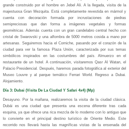
grande construido por el hombre en Jebel Ali. A la llegada, visita de la
majestuosa Gran Mezquita. Está completamente revestida en mármol y
cuenta con decoración formada por incrustaciones de piedras
semipreciosas que dan forma a imágenes vegetales y formas
geométricas. Además cuenta con un gran candelabro central hecho con
cristal de Swarovski y una alfombra de 5000 metros cosida a mano por
artesanas. Seguiremos hacia el Corniche, pasando por el corazón de la
ciudad para ver la famosa Plaza Unión, caracterizada por sus temas
simbólicos inspirados en las costumbres del país. Almuerzo en el
restaurante de un hotel. A continuación, visitaremos Qasr Al Watan, el
Palacio Presidencial. Después, haremos parada fotográfica al exterior del
Museo Louvre y al parque temático Ferrari World. Regreso a Dubai.
Alojamiento.
Día 3: Dubai (Visita De La Ciudad Y Safari 4x4) (Mp)
Desayuno. Por la mañana, realizaremos la visita de la ciudad clásica.
Dubái es una ciudad que presenta una escena diferente tras cada
esquina, ya que ofrece una rica mezcla de lo moderno con lo antiguo que
lo convierte en el principal destino turístico de Oriente Medio. Este
recorrido nos llevará hasta las magníficas vistas de la ensenada del