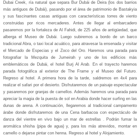
Dubai Creek, ría natural que separa Bur Dubái de Deira (los dos barrios
más antiguos de Dubái), pasando por el área de patrimonio de Bastakyia
y sus fascinantes casas antiguas con características torres de viento
construidas por ricos mercaderes. Antes de llegar al embarcadero
pasaremos por la fortaleza de Al Fahidi, de 225 años de antigüedad, que
alberga el Museo de Dubái. Luego subiremos a bordo de un barco
tradicional Abra, o taxi local acuático, para atravesar la ensenada y visitar
el Mercado de Especias y el Zoco del Oro. Haremos una parada para
fotografiar la Mezquita de Jumeirah y uno de los edificios más
emblemáticos de Dubái, el hotel Burj Al Arab. En el trayecto haremos
parada fotográfica al exterior de The Frame y el Museo del Futuro.
Regreso al hotel. A primera hora de la tarde, saldremos en 4x4 para
realizar el safari por el desierto. Disfrutaremos de un paisaje espectacular
y pasaremos por granjas de camellos. Además haremos una parada para
apreciar la magia de la puesta de sol en Arabia donde hacer surfing en las
dunas de arena. A continuación, llegaremos al tradicional campamento
árabe donde disfrutaremos de una Cena barbacoa con espectáculo de
danza del vientre en vivo bajo un mar de estrellas . Podrán fumar la
aromática shisha (pipa de agua) y, para los más atrevidos, montar en
camello o dejarse pintar con henna. Regreso al hotel y Alojamiento.