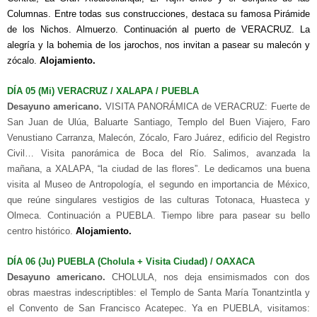
Columnas. Entre todas sus construcciones, destaca su famosa Pirámide
de los Nichos. Almuerzo. Continuación al puerto de VERACRUZ. La
alegría y la bohemia de los jarochos, nos invitan a pasear su malecón y
zócalo.
Alojamiento.
DÍA 05 (Mi) VERACRUZ / XALAPA / PUEBLA
Desayuno americano.
VISITA PANORÁMICA de VERACRUZ: Fuerte de
San Juan de Ulúa, Baluarte Santiago, Templo del Buen Viajero, Faro
Venustiano Carranza, Malecón, Zócalo, Faro Juárez, edificio del Registro
Civil… Visita panorámica de Boca del Río. Salimos, avanzada la
mañana, a XALAPA, “la ciudad de las flores”. Le dedicamos una buena
visita al Museo de Antropología, el segundo en importancia de México,
que reúne singulares vestigios de las culturas Totonaca, Huasteca y
Olmeca. Continuación a PUEBLA. Tiempo libre para pasear su bello
centro histórico.
Alojamiento.
DÍA 06 (Ju) PUEBLA (Cholula + Visita Ciudad) / OAXACA
Desayuno americano.
CHOLULA, nos deja ensimismados con dos
obras maestras indescriptibles: el Templo de Santa María Tonantzintla y
el Convento de San Francisco Acatepec. Ya en PUEBLA, visitamos: