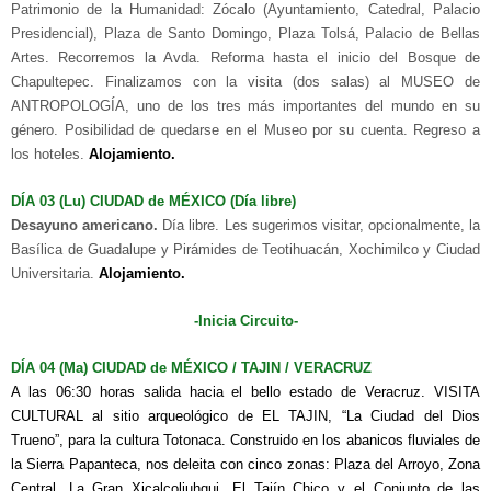
Patrimonio de la Humanidad: Zócalo (Ayuntamiento, Catedral, Palacio
Presidencial), Plaza de Santo Domingo, Plaza Tolsá, Palacio de Bellas
Artes. Recorremos la Avda. Reforma hasta el inicio del Bosque de
Chapultepec. Finalizamos con la visita (dos salas) al MUSEO de
ANTROPOLOGÍA, uno de los tres más importantes del mundo en su
género. Posibilidad de quedarse en el Museo por su cuenta. Regreso a
los hoteles.
Alojamiento.
DÍA 03 (Lu)
CIUDAD de MÉXICO
(Día libre)
Desayuno americano.
Día libre. Les sugerimos visitar, opcionalmente, la
Basílica de Guadalupe y Pirámides de Teotihuacán, Xochimilco y Ciudad
Universitaria.
Alojamiento.
-
Inicia Circuito-
DÍA 04 (Ma) CIUDAD de MÉXICO / TAJIN / VERACRUZ
A las 06:30 horas salida hacia el bello estado de Veracruz. VISITA
CULTURAL al sitio arqueológico de EL TAJIN, “La Ciudad del Dios
Trueno”, para la cultura Totonaca. Construido en los abanicos fluviales de
la Sierra Papanteca, nos deleita con cinco zonas: Plaza del Arroyo, Zona
Central, La Gran Xicalcoliuhqui, El Tajín Chico y el Conjunto de las