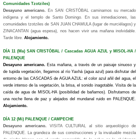
Comunidades Tzotziles)
Desayuno americano.
En SAN CRISTÓBAL caminamos su mercado
indígena y el templo de Santo Domingo. En sus inmediaciones, las
comunidades tzotziles de SAN JUAN CHAMULA (lugar de murciélagos) y
ZINACANTAN (agua espesa), nos hacen vivir una mañana inolvidable.
Tarde libre.
Alojamiento.
DÍA 11 (Ma) SAN CRISTÓBAL / Cascadas AGUA AZUL y MISOL-HA /
PALENQUE
Desayuno americano.
Esta mañana, a través de un paisaje sinuoso y
de tupida vegetación, llegamos al río Yaxhá (agua azul) para disfrutar del
entorno de las CASCADAS de AGUA AZUL: el color azul añil del agua, el
verde intenso de la vegetación, la brisa, el sonido inagotable. Visita de la
caída de agua de MISOL-HA (posibilidad de bañarnos). Disfrutamos de
una noche llena de paz y alejados del mundanal ruido en PALENQUE.
Alojamiento.
DÍA 12 (Mi) PALENQUE / CAMPECHE
Desayuno americano.
VISITA CULTURAL al sitio arqueológico de
PALENQUE. La grandeza de sus construcciones y la invaluable mezcla