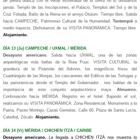
de piedra blanca con el verde esmeralda de la selva no lo olvidamos
jamás: Templo de las Inscripciones, el Palacio, Templos del Sol y de la
Cruz Foliada, Baño de la Reina en el arroyo Otulum. Tiempo libre. Salida
hacia CAMPECHE, Patrimonio Cultural de la Humanidad.
Tentempié
a
medio trayecto. Disfrutamos de su VISITA PANORÁMICA. Tiempo libre.
Alojamiento.
DÍA 13 (Ju) CAMPECHE / UXMAL / MÉRIDA
Desayuno americano.
Salida hacia UXMAL, una de las zonas
arqueológicas más bellas de la Ruta Puuc. VISITA CULTURAL: la
grandeza de la Pirámide del Adivino, los magníficos frisos del
Cuadrángulo de las Monjas, los cascarones del Edificio de las Tortugas y
las panorámicas desde el Templo del Gobernador... nos hablan de la
importancia de este conjunto arquitectónico maya.
Almuerzo.
Continuación hacia MÉRIDA. Registro en el hotel. Bajando el sol,
realizamos su VISITA PANORÁMICA: Zona Residencial, Monumento a la
Patria, Paseo Montejo, Casas Gemelas, Calle 60, Plaza de Santa Lucía,
Catedral, Zócalo.
Alojamiento.
DÍA 14 (Vi) MÉRIDA / CHICHEN ITZÁ / CARIBE
Desayuno americano.
La llegada a CHICHEN ITZÁ nos muestra lo