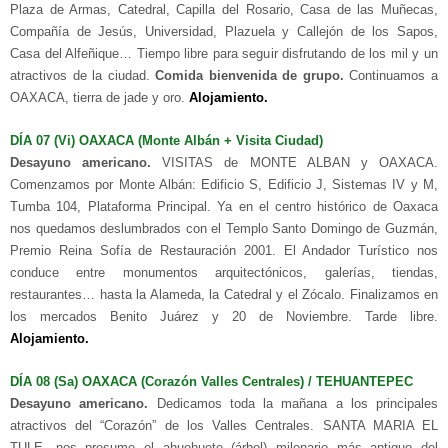
Plaza de Armas, Catedral, Capilla del Rosario, Casa de las Muñecas,
Compañía de Jesús, Universidad, Plazuela y Callejón de los Sapos,
Casa del Alfeñique… Tiempo libre para seguir disfrutando de los mil y un
atractivos de la ciudad.
Comida bienvenida de grupo.
Continuamos a
OAXACA, tierra de jade y oro.
Alojamiento.
DÍA 07 (Vi) OAXACA (Monte Albán + Visita Ciudad)
Desayuno americano.
VISITAS de MONTE ALBAN y OAXACA.
Comenzamos por Monte Albán: Edificio S, Edificio J, Sistemas IV y M,
Tumba 104, Plataforma Principal. Ya en el centro histórico de Oaxaca
nos quedamos deslumbrados con el Templo Santo Domingo de Guzmán,
Premio Reina Sofía de Restauración 2001. El Andador Turístico nos
conduce entre monumentos arquitectónicos, galerías, tiendas,
restaurantes… hasta la Alameda, la Catedral y el Zócalo. Finalizamos en
los mercados Benito Juárez y 20 de Noviembre. Tarde libre.
Alojamiento.
DÍA 08 (Sa) OAXACA (Corazón Valles Centrales) / TEHUANTEPEC
Desayuno americano.
Dedicamos toda la mañana a los principales
atractivos del “Corazón” de los Valles Centrales. SANTA MARIA EL
TULE, nos presume el ahuehuete (árbol) milenario más antiguo del