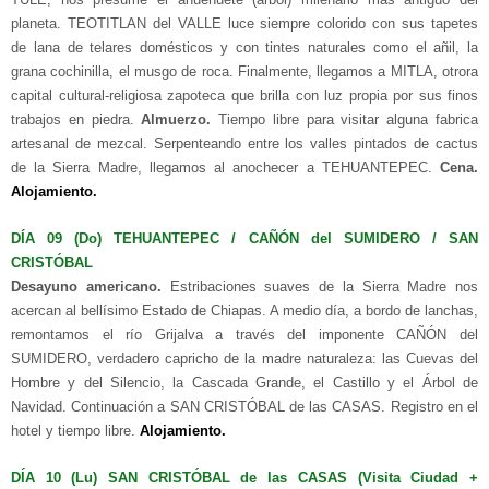
planeta. TEOTITLAN del VALLE luce siempre colorido con sus tapetes
de lana de telares domésticos y con tintes naturales como el añil, la
grana cochinilla, el musgo de roca. Finalmente, llegamos a MITLA, otrora
capital cultural-religiosa zapoteca que brilla con luz propia por sus finos
trabajos en piedra.
Almuerzo.
Tiempo libre para visitar alguna fabrica
artesanal de mezcal. Serpenteando entre los valles pintados de cactus
de la Sierra Madre, llegamos al anochecer a TEHUANTEPEC.
Cena.
Alojamiento.
DÍA 09 (Do) TEHUANTEPEC / CAÑÓN del SUMIDERO / SAN
CRISTÓBAL
Desayuno americano.
Estribaciones suaves de la Sierra Madre nos
acercan al bellísimo Estado de Chiapas. A medio día, a bordo de lanchas,
remontamos el río Grijalva a través del imponente CAÑÓN del
SUMIDERO, verdadero capricho de la madre naturaleza: las Cuevas del
Hombre y del Silencio, la Cascada Grande, el Castillo y el Árbol de
Navidad. Continuación a SAN CRISTÓBAL de las CASAS. Registro en el
hotel y tiempo libre.
Alojamiento.
DÍA 10 (Lu) SAN CRISTÓBAL de las CASAS (Visita Ciudad +