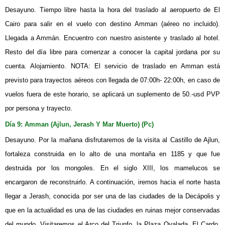
Desayuno. Tiempo libre hasta la hora del traslado al aeropuerto de El
Cairo para salir en el vuelo con destino Amman (aéreo no incluido).
Llegada a Ammán. Encuentro con nuestro asistente y traslado al hotel.
Resto del día libre para comenzar a conocer la capital jordana por su
cuenta. Alojamiento. NOTA: El servicio de traslado en Amman está
previsto para trayectos aéreos con llegada de 07:00h- 22:00h, en caso de
vuelos fuera de este horario, se aplicará un suplemento de 50.-usd PVP
por persona y trayecto.
Día 9: Amman (Ajlun, Jerash Y Mar Muerto) (Pc)
Desayuno. Por la mañana disfrutaremos de la visita al Castillo de Ajlun,
fortaleza construida en lo alto de una montaña en 1185 y que fue
destruida por los mongoles. En el siglo XIII, los mamelucos se
encargaron de reconstruirlo. A continuación, iremos hacia el norte hasta
llegar a Jerash, conocida por ser una de las ciudades de la Decápolis y
que en la actualidad es una de las ciudades en ruinas mejor conservadas
del mundo. Visitaremos el Arco del Triunfo, la Plaza Ovalada, El Cardo,