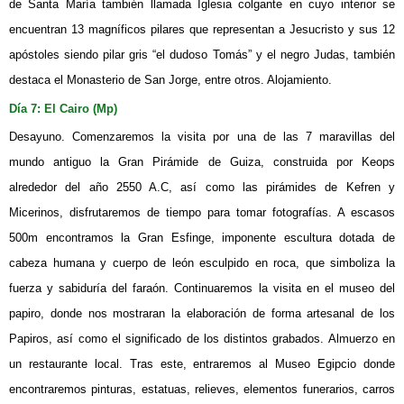
de Santa María también llamada Iglesia colgante en cuyo interior se
encuentran 13 magníficos pilares que representan a Jesucristo y sus 12
apóstoles siendo pilar gris “el dudoso Tomás” y el negro Judas, también
destaca el Monasterio de San Jorge, entre otros. Alojamiento.
Día 7: El Cairo (Mp)
Desayuno. Comenzaremos la visita por una de las 7 maravillas del
mundo antiguo la Gran Pirámide de Guiza, construida por Keops
alrededor del año 2550 A.C, así como las pirámides de Kefren y
Micerinos, disfrutaremos de tiempo para tomar fotografías. A escasos
500m encontramos la Gran Esfinge, imponente escultura dotada de
cabeza humana y cuerpo de león esculpido en roca, que simboliza la
fuerza y sabiduría del faraón. Continuaremos la visita en el museo del
papiro, donde nos mostraran la elaboración de forma artesanal de los
Papiros, así como el significado de los distintos grabados. Almuerzo en
un restaurante local. Tras este, entraremos al Museo Egipcio donde
encontraremos pinturas, estatuas, relieves, elementos funerarios, carros