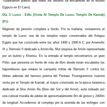
Tutankamon puesto que todos los tesoros se encuentran en el Museo
Egipcio en El Cairo).
Día 3: Luxor - Edfu (Visita Al Templo De Luxor, Templo De Karnak)
(Pc)
Régimen de pensión completa a bordo. Por la mañana, visitaremos el
templo de Luxor, uno de los templos mejor conservados del Antiguo
Egipto que fue construido entre los años 1400 y 1000 A.C. por Amenofis
III y Ramsés II dedicado a Amón-Ra, Mut (esposa de Amón representada
por un buitre) y Khonsu. En la entrada al templo encontramos un gran
Pilón, que presenta un frente de más de 65m donde están esculpidos los
bajorrelieves que relatan la campaña militar de Ramsés II contra los
hititas además del famoso poema del Pentaur. Proseguiremos nuestra
visita por el Templo de Karnak, el mayor construido en la época faraónica
dedicado al Dios Amón Ra (Dios del Sol y del Amor), está rodeado por
una colosal muralla de adobe de aproximadamente 8m de grosor y 2400m
de longitud. Accedemos al complejo por la avenida de las esfinges con