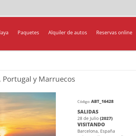
laya
Paquetes
Alquiler de autos
Reservas online
a, Portugal y Marruecos
ABT_16428
Código:
SALIDAS
28 de Julio
(2027)
VISITANDO
Barcelona, España