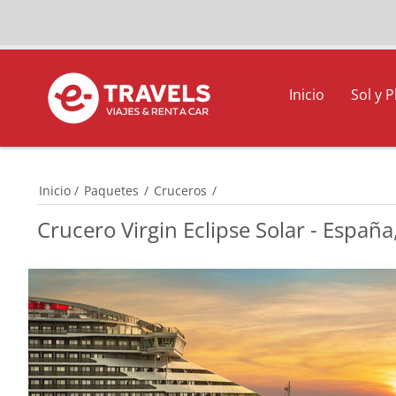
Inicio
Sol y P
Inicio
/
Paquetes
/
Cruceros
/
Crucero Virgin Eclipse Solar - Españ