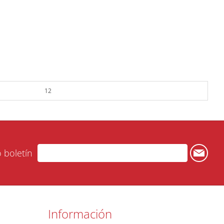
12
o boletín
Información