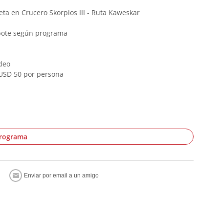
ta en Crucero Skorpios III - Ruta Kaweskar
 bote según programa
deo
 USD 50 por persona
programa