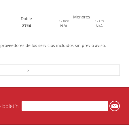
Menores
Doble
5 a 10.99
0 a 4.99
2716
N/A
N/A
proveedores de los servicios incluidos sin previo aviso.
5
o boletín