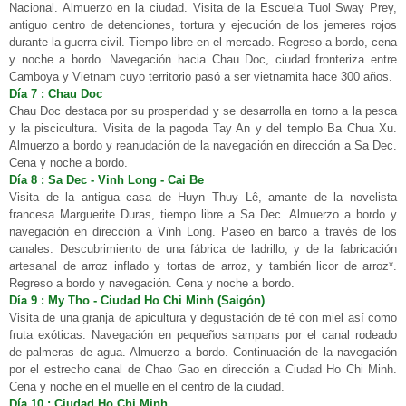
Nacional. Almuerzo en la ciudad. Visita de la Escuela Tuol Sway Prey,
antiguo centro de detenciones, tortura y ejecución de los jemeres rojos
durante la guerra civil. Tiempo libre en el mercado. Regreso a bordo, cena
y noche a bordo. Navegación hacia Chau Doc, ciudad fronteriza entre
Camboya y Vietnam cuyo territorio pasó a ser vietnamita hace 300 años.
Día 7 : Chau Doc
Chau Doc destaca por su prosperidad y se desarrolla en torno a la pesca
y la piscicultura. Visita de la pagoda Tay An y del templo Ba Chua Xu.
Almuerzo a bordo y reanudación de la navegación en dirección a Sa Dec.
Cena y noche a bordo.
Día 8 : Sa Dec - Vinh Long - Cai Be
Visita de la antigua casa de Huyn Thuy Lê, amante de la novelista
francesa Marguerite Duras, tiempo libre a Sa Dec. Almuerzo a bordo y
navegación en dirección a Vinh Long. Paseo en barco a través de los
canales. Descubrimiento de una fábrica de ladrillo, y de la fabricación
artesanal de arroz inflado y tortas de arroz, y también licor de arroz*.
Regreso a bordo y navegación. Cena y noche a bordo.
Día 9 : My Tho - Ciudad Ho Chi Minh (Saigón)
Visita de una granja de apicultura y degustación de té con miel así como
fruta exóticas. Navegación en pequeños sampans por el canal rodeado
de palmeras de agua. Almuerzo a bordo. Continuación de la navegación
por el estrecho canal de Chao Gao en dirección a Ciudad Ho Chi Minh.
Cena y noche en el muelle en el centro de la ciudad.
Día 10 : Ciudad Ho Chi Minh