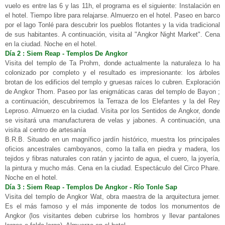
vuelo es entre las 6 y las 11h, el programa es el siguiente: Instalación en
el hotel. Tiempo libre para relajarse. Almuerzo en el hotel. Paseo en barco
por el lago Tonlé para descubrir los pueblos flotantes y la vida tradicional
de sus habitantes. A continuación, visita al "Angkor Night Market". Cena
en la ciudad. Noche en el hotel.
Día 2 : Siem Reap - Templos De Angkor
Visita del templo de Ta Prohm, donde actualmente la naturaleza lo ha
colonizado por completo y el resultado es impresionante: los árboles
brotan de los edificios del templo y gruesas raíces lo cubren. Exploración
de Angkor Thom. Paseo por las enigmáticas caras del templo de Bayon ;
a continuación, descubriremos la Terraza de los Elefantes y la del Rey
Leproso. Almuerzo en la ciudad. Visita por los Sentidos de Angkor, donde
se visitará una manufacturera de velas y jabones. A continuación, una
visita al centro de artesanía
B.R.B. Situado en un magnífico jardín histórico, muestra los principales
oficios ancestrales camboyanos, como la talla en piedra y madera, los
tejidos y fibras naturales con ratán y jacinto de agua, el cuero, la joyería,
la pintura y mucho más. Cena en la ciudad. Espectáculo del Circo Phare.
Noche en el hotel.
Día 3 : Siem Reap - Templos De Angkor - Río Tonle Sap
Visita del templo de Angkor Wat, obra maestra de la arquitectura jemer.
Es el más famoso y el más imponente de todos los monumentos de
Angkor (los visitantes deben cubrirse los hombros y llevar pantalones