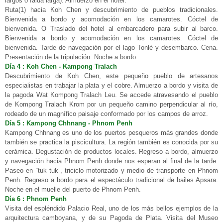
largos o falda larga). Almuerzo en el hotel.
Ruta(1) hacia Koh Chen y descubrimiento de pueblos tradicionales.
Bienvenida a bordo y acomodación en los camarotes. Cóctel de
bienvenida. O Traslado del hotel al embarcadero para subir al barco.
Bienvenida a bordo y acomodación en los camarotes. Cóctel de
bienvenida. Tarde de navegación por el lago Tonlé y desembarco. Cena.
Presentación de la tripulación. Noche a bordo.
Día 4 : Koh Chen - Kampong Tralach
Descubrimiento de Koh Chen, este pequeño pueblo de artesanos
especialistas en trabajar la plata y el cobre. Almuerzo a bordo y visita de
la pagoda Wat Kompong Tralach Leu. Se accede atravesando el pueblo
de Kompong Tralach Krom por un pequeño camino perpendicular al río,
rodeado de un magnífico paisaje conformado por los campos de arroz.
Día 5 : Kampong Chhnang - Phnom Penh
Kampong Chhnang es uno de los puertos pesqueros más grandes donde
también se practica la piscicultura. La región también es conocida por su
cerámica. Degustación de productos locales. Regreso a bordo, almuerzo
y navegación hacia Phnom Penh donde nos esperan al final de la tarde.
Paseo en “tuk tuk”, triciclo motorizado y medio de transporte en Phnom
Penh. Regreso a bordo para el espectáculo tradicional de bailes Apsara.
Noche en el muelle del puerto de Phnom Penh.
Día 6 : Phnom Penh
Visita del espléndido Palacio Real, uno de los más bellos ejemplos de la
arquitectura camboyana, y de su Pagoda de Plata. Visita del Museo