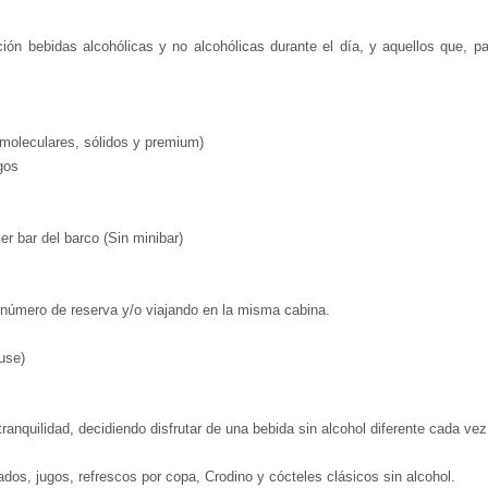
ón bebidas alcohólicas y no alcohólicas durante el día, y aquellos que, pa
o moleculares, sólidos y premium)
gos
ier bar del barco (Sin minibar)
 número de reserva y/o viajando en la misma cabina.
use)
ranquilidad, decidiendo disfrutar de una bebida sin alcohol diferente cada v
lados, jugos, refrescos por copa, Crodino y cócteles clásicos sin alcohol.