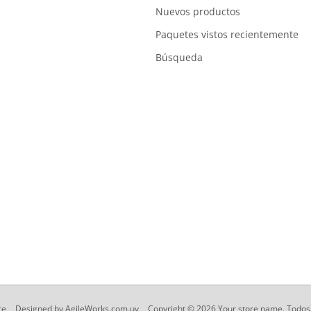
Nuevos productos
Paquetes vistos recientemente
Búsqueda
ce
Designed by
AgileWorks.com.uy
Copyright © 2026 Your store name. Todos