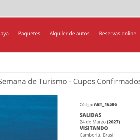
laya
Paquetes
Alquiler de autos
Reservas online
 Semana de Turismo - Cupos Confirmado
ABT_16596
Código:
SALIDAS
24 de Marzo
(2027)
VISITANDO
Camboriú, Brasil