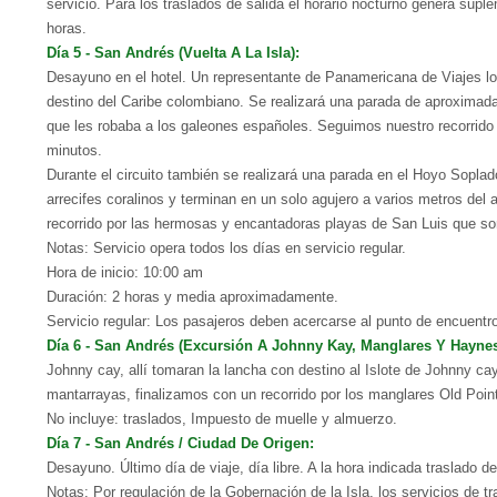
servicio. Para los traslados de salida el horario nocturno genera suple
horas.
Día 5 - San Andrés (Vuelta A La Isla):
Desayuno en el hotel. Un representante de Panamericana de Viajes lo e
destino del Caribe colombiano. Se realizará una parada de aproximad
que les robaba a los galeones españoles. Seguimos nuestro recorrido 
minutos.
Durante el circuito también se realizará una parada en el Hoyo Soplad
arrecifes coralinos y terminan en un solo agujero a varios metros del 
recorrido por las hermosas y encantadoras playas de San Luis que son
Notas: Servicio opera todos los días en servicio regular.
Hora de inicio: 10:00 am
Duración: 2 horas y media aproximadamente.
Servicio regular: Los pasajeros deben acercarse al punto de encuentr
Día 6 - San Andrés (Excursión A Johnny Kay, Manglares Y Haynes
Johnny cay, allí tomaran la lancha con destino al Islote de Johnny cay
mantarrayas, finalizamos con un recorrido por los manglares Old Point
No incluye: traslados, Impuesto de muelle y almuerzo.
Día 7 - San Andrés / Ciudad De Origen:
Desayuno. Último día de viaje, día libre. A la hora indicada traslado
Notas: Por regulación de la Gobernación de la Isla, los servicios de t