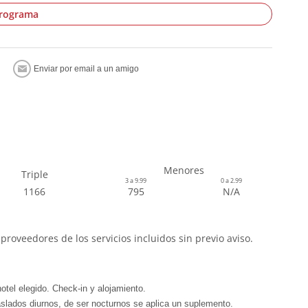
programa
Menores
Triple
3 a 9.99
0 a 2.99
1166
795
N/A
proveedores de los servicios incluidos sin previo aviso.
tel elegido. Check-in y alojamiento.
raslados diurnos, de ser nocturnos se aplica un suplemento.