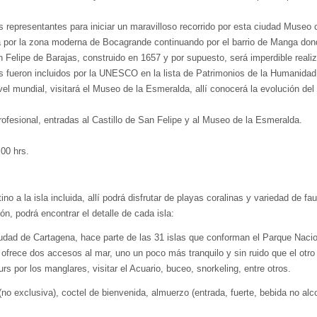
s representantes para iniciar un maravilloso recorrido por esta ciudad Museo
rá por la zona moderna de Bocagrande continuando por el barrio de Manga dond
an Felipe de Barajas, construido en 1657 y por supuesto, será imperdible realiz
nes fueron incluidos por la UNESCO en la lista de Patrimonios de la Humanidad.
el mundial, visitará el Museo de la Esmeralda, allí conocerá la evolución de
ofesional, entradas al Castillo de San Felipe y al Museo de la Esmeralda.
00 hrs.
 a la isla incluida, allí podrá disfrutar de playas coralinas y variedad de fa
n, podrá encontrar el detalle de cada isla:
dad de Cartagena, hace parte de las 31 islas que conforman el Parque Nacion
 ofrece dos accesos al mar, uno un poco más tranquilo y sin ruido que el otr
s por los manglares, visitar el Acuario, buceo, snorkeling, entre otros.
(no exclusiva), coctel de bienvenida, almuerzo (entrada, fuerte, bebida no al