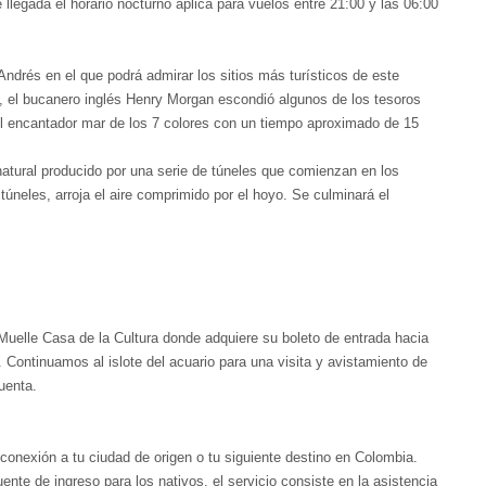
 llegada el horario nocturno aplica para vuelos entre 21:00 y las 06:00
ndrés en el que podrá admirar los sitios más turísticos de este
, el bucanero inglés Henry Morgan escondió algunos de los tesoros
el encantador mar de los 7 colores con un tiempo aproximado de 15
natural producido por una serie de túneles que comienzan en los
túneles, arroja el aire comprimido por el hoyo. Se culminará el
Muelle Casa de la Cultura donde adquiere su boleto de entrada hacia
. Continuamos al islote del acuario para una visita y avistamiento de
uenta.
 conexión a tu ciudad de origen o tu siguiente destino en Colombia.
ente de ingreso para los nativos, el servicio consiste en la asistencia