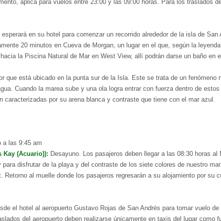
mento, aplica para vuelos entre 23:00 y las 09:00 horas. Para los traslados de
sperará en su hotel para comenzar un recorrido alrededor de la isla de San A
amente 20 minutos en Cueva de Morgan, un lugar en el que, según la leyenda
hacia la Piscina Natural de Mar en West View, allí podrán darse un baño en 
or que está ubicado en la punta sur de la Isla. Este se trata de un fenómeno 
agua. Cuando la marea sube y una ola logra entrar con fuerza dentro de estos 
 caracterizadas por su arena blanca y contraste que tiene con el mar azul.
o a las 9:45 am
 Kay (Acuario)):
Desayuno. Los pasajeros deben llegar a las 08:30 horas al 
 para disfrutar de la playa y del contraste de los siete colores de nuestro mar
. Retorno al muelle donde los pasajeros regresarán a su alojamiento por su c
 desde el hotel al aeropuerto Gustavo Rojas de San Andrés para tomar vuelo de
raslados del aeropuerto deben realizarse únicamente en taxis del lugar como fu