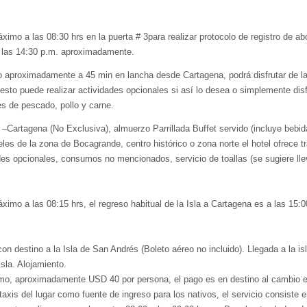
o a las 08:30 hrs en la puerta # 3para realizar protocolo de registro de abor
e las 14:30 p.m. aproximadamente.
ado aproximadamente a 45 min en lancha desde Cartagena, podrá disfrutar de l
esto puede realizar actividades opcionales si así lo desea o simplemente dis
es de pescado, pollo y carne.
–Cartagena (No Exclusiva), almuerzo Parrillada Buffet servido (incluye bebid
eles de la zona de Bocagrande, centro histórico o zona norte el hotel ofrece tr
ades opcionales, consumos no mencionados, servicio de toallas (se sugiere ll
mo a las 08:15 hrs, el regreso habitual de la Isla a Cartagena es a las 15:0
on destino a la Isla de San Andrés (Boleto aéreo no incluido). Llegada a la is
sla. Alojamiento.
rismo, aproximadamente USD 40 por persona, el pago es en destino al cambio e
axis del lugar como fuente de ingreso para los nativos, el servicio consiste 