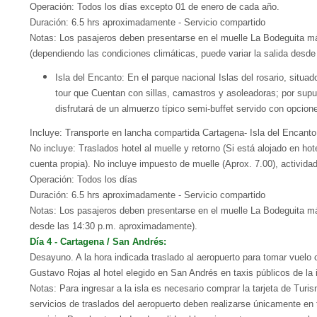
Operación: Todos los días excepto 01 de enero de cada año.
Duración: 6.5 hrs aproximadamente - Servicio compartido
Notas: Los pasajeros deben presentarse en el muelle La Bodeguita máxim
(dependiendo las condiciones climáticas, puede variar la salida desd
Isla del Encanto: En el parque nacional Islas del rosario, situ
tour que Cuentan con sillas, camastros y asoleadoras; por supu
disfrutará de un almuerzo típico semi-buffet servido con opcion
Incluye: Transporte en lancha compartida Cartagena- Isla del Encanto 
No incluye: Traslados hotel al muelle y retorno (Si está alojado en hot
cuenta propia). No incluye impuesto de muelle (Aprox. 7.00), activid
Operación: Todos los días
Duración: 6.5 hrs aproximadamente - Servicio compartido
Notas: Los pasajeros deben presentarse en el muelle La Bodeguita máxi
desde las 14:30 p.m. aproximadamente).
Día 4 - Cartagena / San Andrés:
Desayuno. A la hora indicada traslado al aeropuerto para tomar vuelo c
Gustavo Rojas al hotel elegido en San Andrés en taxis públicos de la i
Notas: Para ingresar a la isla es necesario comprar la tarjeta de Tu
servicios de traslados del aeropuerto deben realizarse únicamente en t