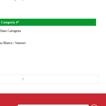
Categoría 4*
Dann Cartagena
na Blanca / Samawi
7