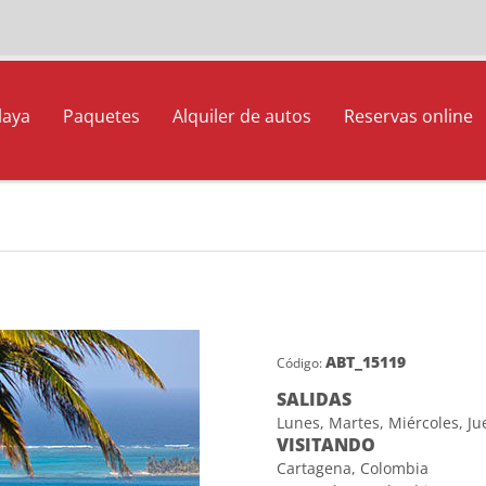
laya
Paquetes
Alquiler de autos
Reservas online
ABT_15119
Código:
SALIDAS
Lunes, Martes, Miércoles, Ju
VISITANDO
Cartagena, Colombia