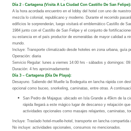
Día 2 - Cartagena (Visita A La Ciudad Con Castillo De San Felipe):
A la hora acordada encuentro en el lobby del hotel con uno de nuestro
mezcla lo colonial, republicano y moderno. Durante el recorrido pasa
edificios le sorprenderán, luego visitará el emblemático Castillo de S
1984 junto con el Castillo de San Felipe y el conjunto de fortificacio
su estancia en el país productor de esmeraldas de mayor calidad a niv
mundo.
Incluye: Transporte climatizado desde hoteles en zona urbana, guía pr
Operación: diaria
Servicio Regular: lunes a viernes 14:00 hrs - sábados y domingos: 09:
Duración: 4 hrs aproximadamente
Día 3 – Cartagena (Día De Playa):
Desayuno. Saliendo del Muelle la Bodeguita en lancha rápida con destino
opcional como buceo, snorkeling, caminatas, entre otras. A continuació
San Pedro de Majagua: ubicado en Isla Grande a 45km de la ciu
rápida llegará a este mágico lugar de descanso y relajación que
actividades opcionales como masajes relajantes, caminatas, tour
Incluye: Traslado hotel-muelle-hotel, transporte en lancha compartida 
No incluye: actividades opcionales, consumos no mencionados.