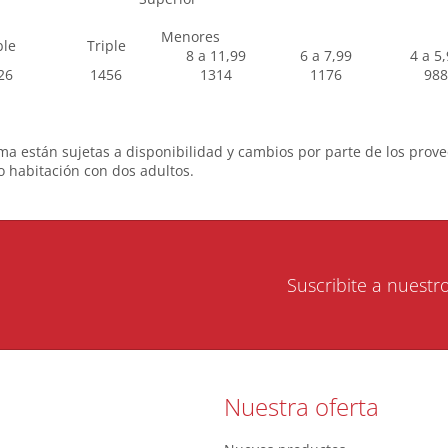
Menores
ble
Triple
8 a 11,99
6 a 7,99
4 a 5
26
1456
1314
1176
988
ma están sujetas a disponibilidad y cambios por parte de los provee
habitación con dos adultos.
Suscribite a nuestr
Nuestra oferta