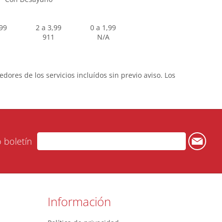
,99
2 a 3,99
0 a 1,99
911
N/A
dores de los servicios incluídos sin previo aviso. Los
o boletín
Información