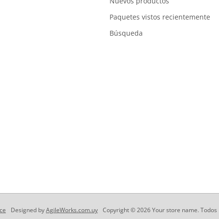
Nuevos productos
Paquetes vistos recientemente
Búsqueda
ce
Designed by
AgileWorks.com.uy
Copyright © 2026 Your store name. Todos 