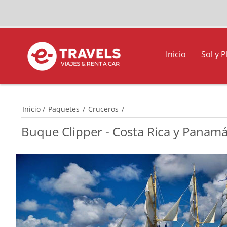
Inicio
Sol y P
Inicio
/
Paquetes
/
Cruceros
/
Buque Clipper - Costa Rica y Panam