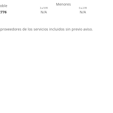
Menores
oble
3 a 9.99
0 a 2.99
2776
N/A
N/A
proveedores de los servicios incluidos sin previo aviso.