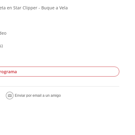
ta en Star Clipper - Buque a Vela
deo
s)
programa