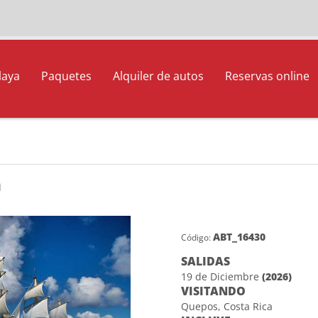
laya
Paquetes
Alquiler de autos
Reservas online
á
ABT_16430
Código:
SALIDAS
19 de Diciembre
(2026)
VISITANDO
Quepos, Costa Rica